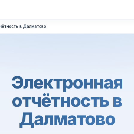
чётность в Далматово
Электронная
отчётность в
Далматово