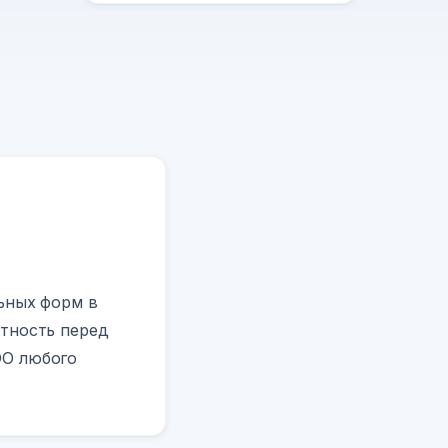
льных форм в
ётность перед
ОО любого