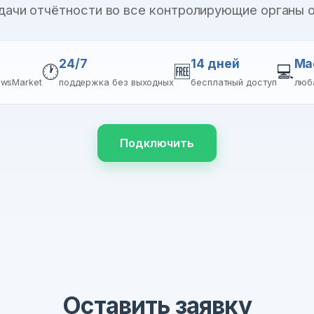
дачи отчётности во все контролирующие органы 
24/7
14 дней
Ma
🕐
🆓
💻
ewsMarket
поддержка без выходных
бесплатный доступ
люб
Подключить
Оставить заявку