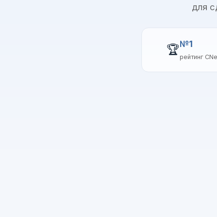
для с
№1
🏆
рейтинг CN