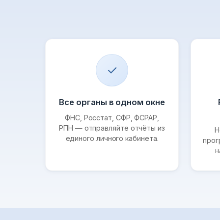
✓
Все органы в одном окне
ФНС, Росстат, СФР, ФСРАР,
РПН — отправляйте отчёты из
Н
единого личного кабинета.
прог
н