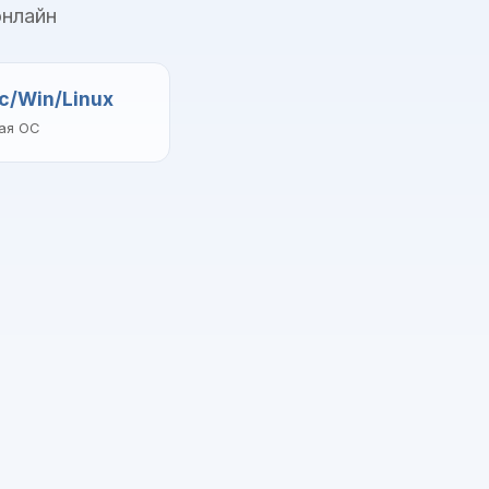
онлайн
c/Win/Linux
ая ОС