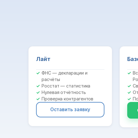
Лайт
Баз
ФНС — декларации и
Вс
расчёты
Ро
Росстат — статистика
Св
Нулевая отчётность
От
Проверка контрагентов
По
Оставить заявку