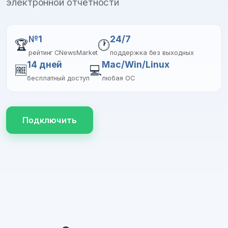
электронной отчётности
№1
24/7
🏆
🕐
рейтинг CNewsMarket
поддержка без выходных
14 дней
Mac/Win/Linux
🆓
💻
бесплатный доступ
любая ОС
Подключить