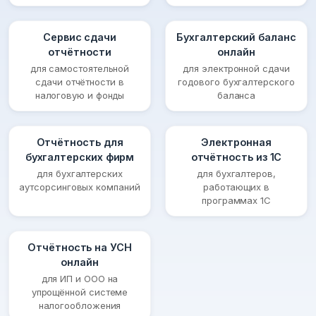
Сервис сдачи
Бухгалтерский баланс
отчётности
онлайн
для самостоятельной
для электронной сдачи
сдачи отчётности в
годового бухгалтерского
налоговую и фонды
баланса
Отчётность для
Электронная
бухгалтерских фирм
отчётность из 1С
для бухгалтерских
для бухгалтеров,
аутсорсинговых компаний
работающих в
программах 1С
Отчётность на УСН
онлайн
для ИП и ООО на
упрощённой системе
налогообложения