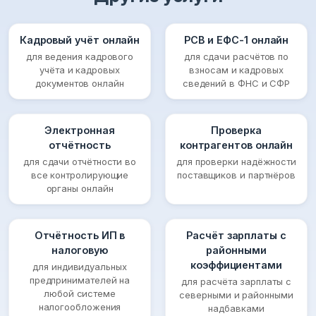
Кадровый учёт онлайн
РСВ и ЕФС-1 онлайн
для ведения кадрового
для сдачи расчётов по
учёта и кадровых
взносам и кадровых
документов онлайн
сведений в ФНС и СФР
Электронная
Проверка
отчётность
контрагентов онлайн
для сдачи отчётности во
для проверки надёжности
все контролирующие
поставщиков и партнёров
органы онлайн
Отчётность ИП в
Расчёт зарплаты с
налоговую
районными
коэффициентами
для индивидуальных
предпринимателей на
для расчёта зарплаты с
любой системе
северными и районными
налогообложения
надбавками