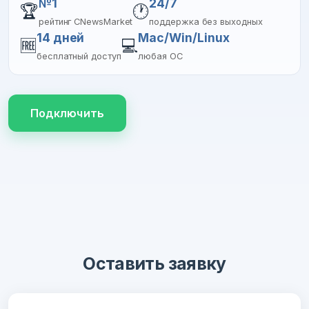
№1
24/7
🏆
🕐
рейтинг CNewsMarket
поддержка без выходных
14 дней
Mac/Win/Linux
🆓
💻
бесплатный доступ
любая ОС
Подключить
Оставить заявку