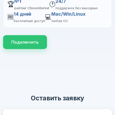
№1
24/7
🏆
🕐
рейтинг CNewsMarket
поддержка без выходных
14 дней
Mac/Win/Linux
🆓
💻
бесплатный доступ
любая ОС
Подключить
Оставить заявку