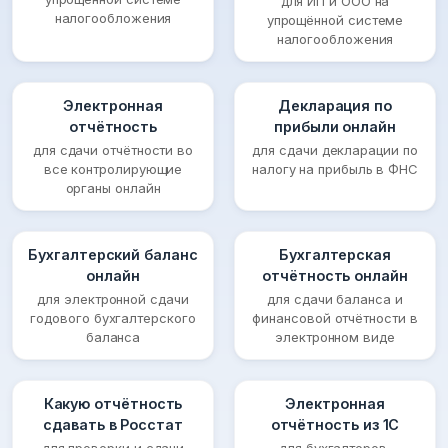
для ИП и ООО на
налогообложения
упрощённой системе
налогообложения
Электронная
Декларация по
отчётность
прибыли онлайн
для сдачи отчётности во
для сдачи декларации по
все контролирующие
налогу на прибыль в ФНС
органы онлайн
Бухгалтерский баланс
Бухгалтерская
онлайн
отчётность онлайн
для электронной сдачи
для сдачи баланса и
годового бухгалтерского
финансовой отчётности в
баланса
электронном виде
Какую отчётность
Электронная
сдавать в Росстат
отчётность из 1С