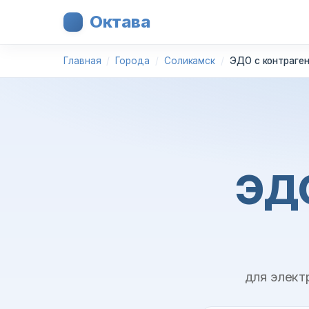
Октава
Главная
Города
Соликамск
ЭДО с контраге
ЭДО
для элект