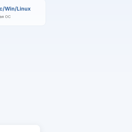
c/Win/Linux
ая ОС