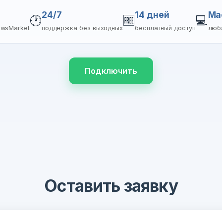
24/7
14 дней
Ma
🕐
🆓
💻
ewsMarket
поддержка без выходных
бесплатный доступ
люб
Подключить
Оставить заявку