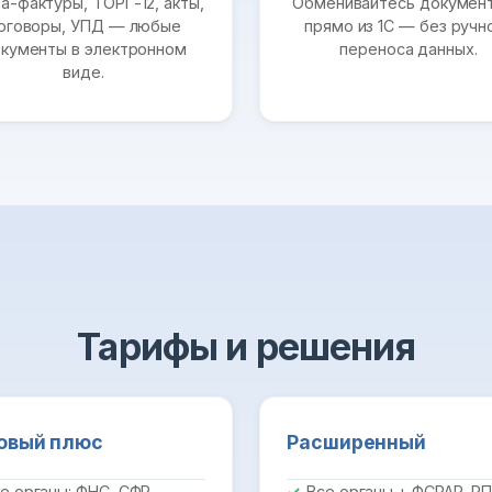
а-фактуры, ТОРГ-12, акты,
Обменивайтесь докумен
оговоры, УПД — любые
прямо из 1С — без ручн
кументы в электронном
переноса данных.
виде.
Тарифы и решения
овый плюс
Расширенный
е органы: ФНС, СФР,
Все органы + ФСРАР, Р