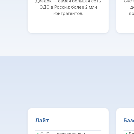
Диадок — самая большая сеть
Счет
ЭДО в России: более 2 млн
д
контрагентов.
до
Лайт
Баз
ФНС — декларации и
Вс