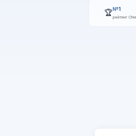
№1
🏆
рейтинг CN