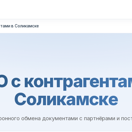
нтами в Соликамске
 с контрагента
Соликамске
ронного обмена документами с партнёрами и по