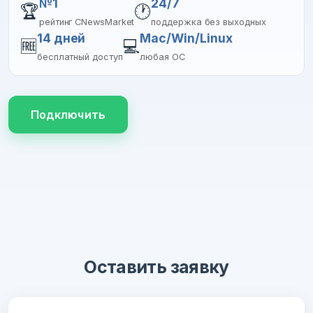
№1
24/7
🏆
🕐
рейтинг CNewsMarket
поддержка без выходных
14 дней
Mac/Win/Linux
🆓
💻
бесплатный доступ
любая ОС
Подключить
Оставить заявку