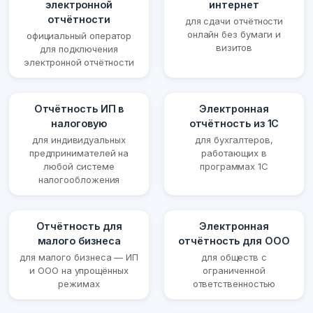
электронной
интернет
отчётности
для сдачи отчётности
онлайн без бумаги и
официальный оператор
визитов
для подключения
электронной отчётности
Отчётность ИП в
Электронная
налоговую
отчётность из 1С
для индивидуальных
для бухгалтеров,
предпринимателей на
работающих в
любой системе
программах 1С
налогообложения
Отчётность для
Электронная
малого бизнеса
отчётность для ООО
для малого бизнеса — ИП
для обществ с
и ООО на упрощённых
ограниченной
режимах
ответственностью