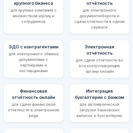
крупного бизнеса
отчётность
для крупных компаний с
для электронного
множеством юрлиц и
документооборота и
сотрудников
сдачи отчётности в одном
сервисе
ЭДО с контрагентами
Электронная
отчётность
для электронного обмена
документами с
для сдачи отчётности во
партнёрами и
все контролирующие
поставщиками
органы онлайн
Финансовая
Интеграция
отчётность онлайн
бухгалтерии с банком
для сдачи финансовой
для автоматической
отчётности в электронном
загрузки банковских
виде
выписок в бухгалтерию