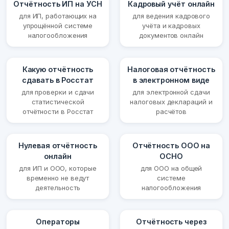
Отчётность ИП на УСН
Кадровый учёт онлайн
для ИП, работающих на
для ведения кадрового
упрощённой системе
учёта и кадровых
налогообложения
документов онлайн
Какую отчётность
Налоговая отчётность
сдавать в Росстат
в электронном виде
для проверки и сдачи
для электронной сдачи
статистической
налоговых деклараций и
отчётности в Росстат
расчётов
Нулевая отчётность
Отчётность ООО на
онлайн
ОСНО
для ИП и ООО, которые
для ООО на общей
временно не ведут
системе
деятельность
налогообложения
Операторы
Отчётность через