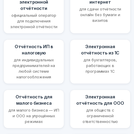
электронной
интернет
отчётности
для сдачи отчётности
онлайн без бумаги и
официальный оператор
визитов
для подключения
электронной отчётности
Отчётность ИП в
Электронная
налоговую
отчётность из 1С
для индивидуальных
для бухгалтеров,
предпринимателей на
работающих в
любой системе
программах 1С
налогообложения
Отчётность для
Электронная
малого бизнеса
отчётность для ООО
для малого бизнеса — ИП
для обществ с
и ООО на упрощённых
ограниченной
режимах
ответственностью