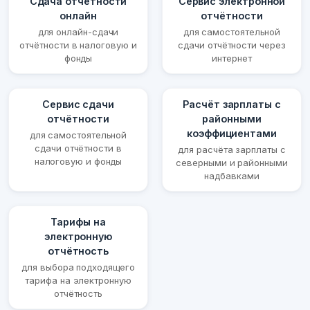
Сдача отчётности
Сервис электронной
онлайн
отчётности
для онлайн-сдачи
для самостоятельной
отчётности в налоговую и
сдачи отчётности через
фонды
интернет
Сервис сдачи
Расчёт зарплаты с
отчётности
районными
коэффициентами
для самостоятельной
сдачи отчётности в
для расчёта зарплаты с
налоговую и фонды
северными и районными
надбавками
Тарифы на
электронную
отчётность
для выбора подходящего
тарифа на электронную
отчётность