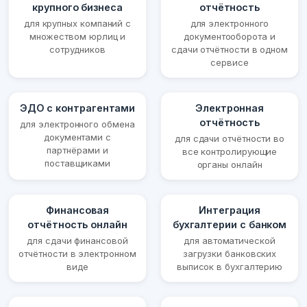
крупного бизнеса
отчётность
для крупных компаний с
для электронного
множеством юрлиц и
документооборота и
сотрудников
сдачи отчётности в одном
сервисе
ЭДО с контрагентами
Электронная
отчётность
для электронного обмена
документами с
для сдачи отчётности во
партнёрами и
все контролирующие
поставщиками
органы онлайн
Финансовая
Интеграция
отчётность онлайн
бухгалтерии с банком
для сдачи финансовой
для автоматической
отчётности в электронном
загрузки банковских
виде
выписок в бухгалтерию