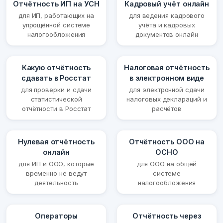
Отчётность ИП на УСН
Кадровый учёт онлайн
для ИП, работающих на
для ведения кадрового
упрощённой системе
учёта и кадровых
налогообложения
документов онлайн
Какую отчётность
Налоговая отчётность
сдавать в Росстат
в электронном виде
для проверки и сдачи
для электронной сдачи
статистической
налоговых деклараций и
отчётности в Росстат
расчётов
Нулевая отчётность
Отчётность ООО на
онлайн
ОСНО
для ИП и ООО, которые
для ООО на общей
временно не ведут
системе
деятельность
налогообложения
Операторы
Отчётность через