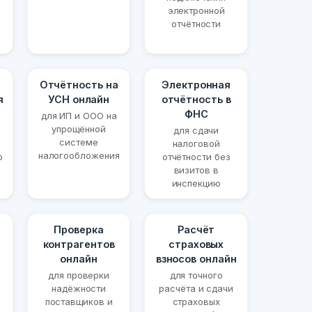
электронной
отчётности
Отчётность на
Электронная
я
УСН онлайн
отчётность в
ФНС
для ИП и ООО на
упрощённой
для сдачи
системе
налоговой
налогообложения
ю
отчётности без
визитов в
инспекцию
Проверка
Расчёт
контрагентов
страховых
онлайн
взносов онлайн
для проверки
для точного
надёжности
расчёта и сдачи
поставщиков и
страховых