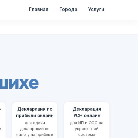
Главная
Города
Услуги
шихе
о
Декларация по
Декларация
прибыли онлайн
УСН онлайн
для сдачи
для ИП и ООО на
и
декларации по
упрощённой
налогу на прибыль
системе