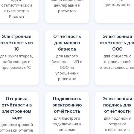
деятельность
статистической
деклараций и
отчётности в
расчётов
Росстат
Электронная
Отчётность
Электронная
отчётность из
для малого
отчётность дл
1С
бизнеса
ООО
для бухгалтеров,
для малого
для обществ с
работающих в
бизнеса — ИП и
ограниченной
программах 1С
ООО на
ответственность
упрощённых
режимах
Отправка
Подключить
Электронная
отчётности в
электронную
подпись для
электронном
отчётность
отчётности
виде
для быстрого
для подписи и
подключения к
отправки
для электронной
системе
отчётности в
отправки отчётов