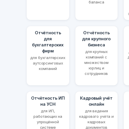
баланса
Отчётность
Отчётность
для
для крупного
бухгалтерских
бизнеса
фирм
для крупных
компаний с
для бухгалтерских
множеством
аутсорсинговых
юрлиц и
компаний
сотрудников
Отчётность ИП
Кадровый учёт
на УСН
онлайн
для ИП,
для ведения
работающих на
кадрового учёта и
упрощённой
кадровых
системе
документов