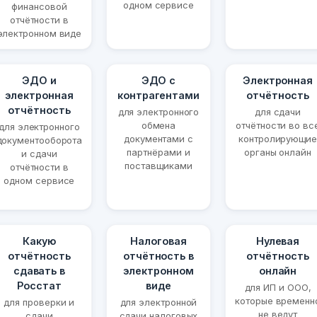
одном сервисе
финансовой
отчётности в
электронном виде
ЭДО и
ЭДО с
Электронная
электронная
контрагентами
отчётность
отчётность
для электронного
для сдачи
обмена
отчётности во вс
для электронного
документами с
контролирующие
документооборота
партнёрами и
органы онлайн
и сдачи
поставщиками
отчётности в
одном сервисе
Какую
Налоговая
Нулевая
отчётность
отчётность в
отчётность
сдавать в
электронном
онлайн
Росстат
виде
для ИП и ООО,
которые временн
для проверки и
для электронной
не ведут
сдачи
сдачи налоговых