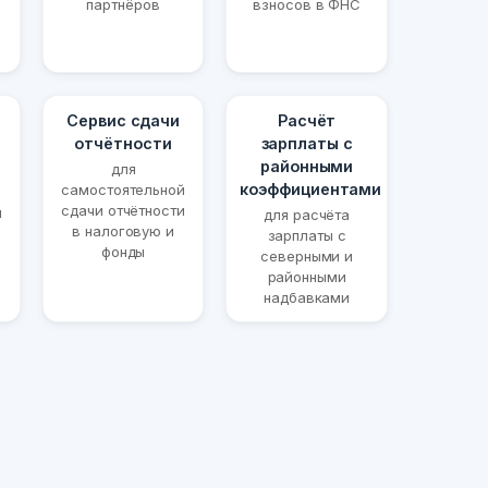
партнёров
взносов в ФНС
Сервис сдачи
Расчёт
отчётности
зарплаты с
районными
для
коэффициентами
самостоятельной
сдачи отчётности
й
для расчёта
в налоговую и
и
зарплаты с
фонды
северными и
районными
надбавками