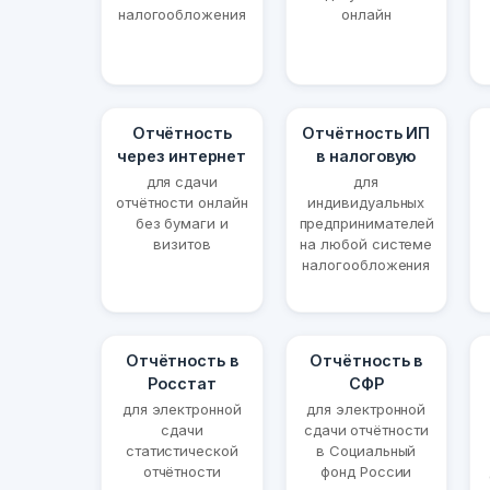
налогообложения
онлайн
Отчётность
Отчётность ИП
через интернет
в налоговую
для сдачи
для
отчётности онлайн
индивидуальных
без бумаги и
предпринимателей
визитов
на любой системе
налогообложения
Отчётность в
Отчётность в
Росстат
СФР
для электронной
для электронной
сдачи
сдачи отчётности
статистической
в Социальный
отчётности
фонд России