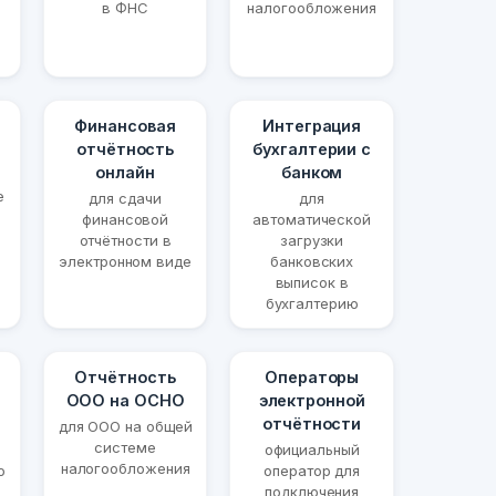
в ФНС
налогообложения
Финансовая
Интеграция
отчётность
бухгалтерии с
онлайн
банком
е
для сдачи
для
финансовой
автоматической
отчётности в
загрузки
электронном виде
банковских
выписок в
бухгалтерию
Отчётность
Операторы
ООО на ОСНО
электронной
отчётности
для ООО на общей
системе
официальный
налогообложения
о
оператор для
подключения