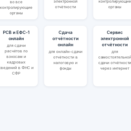
электронной
контролирующие
во все
отчётности
органы
контролирующие
органы
РСВ и ЕФС-1
Сдача
Сервис
онлайн
отчётности
электронной
онлайн
отчётности
для сдачи
расчётов по
для онлайн-сдачи
для
взносам и
отчётности в
самостоятельно
кадровых
налоговую и
сдачи отчётност
сведений в ФНС и
фонды
через интернет
СФР