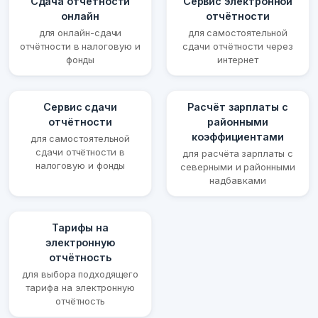
Сдача отчётности
Сервис электронной
онлайн
отчётности
для онлайн-сдачи
для самостоятельной
отчётности в налоговую и
сдачи отчётности через
фонды
интернет
Сервис сдачи
Расчёт зарплаты с
отчётности
районными
коэффициентами
для самостоятельной
сдачи отчётности в
для расчёта зарплаты с
налоговую и фонды
северными и районными
надбавками
Тарифы на
электронную
отчётность
для выбора подходящего
тарифа на электронную
отчётность