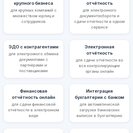
крупного бизнеса
отчётность
для крупных компаний с
для электронного
множеством юрлиц и
документооборота и
сотрудников
сдачи отчётности в одном
сервисе
ЭДО с контрагентами
Электронная
отчётность
для электронного обмена
документами с
для сдачи отчётности во
партнёрами и
все контролирующие
поставщиками
органы онлайн
Финансовая
Интеграция
отчётность онлайн
бухгалтерии с банком
для сдачи финансовой
для автоматической
отчётности в электронном
загрузки банковских
виде
выписок в бухгалтерию