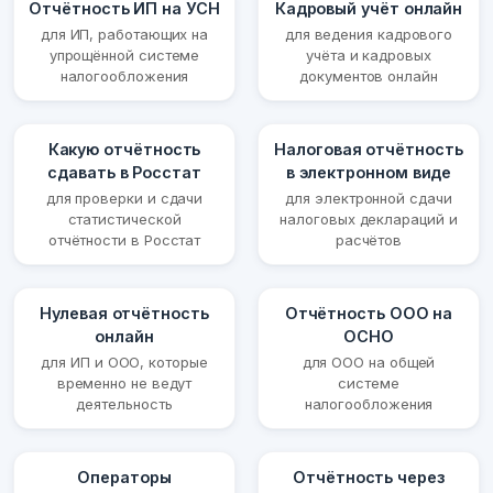
Отчётность ИП на УСН
Кадровый учёт онлайн
для ИП, работающих на
для ведения кадрового
упрощённой системе
учёта и кадровых
налогообложения
документов онлайн
Какую отчётность
Налоговая отчётность
сдавать в Росстат
в электронном виде
для проверки и сдачи
для электронной сдачи
статистической
налоговых деклараций и
отчётности в Росстат
расчётов
Нулевая отчётность
Отчётность ООО на
онлайн
ОСНО
для ИП и ООО, которые
для ООО на общей
временно не ведут
системе
деятельность
налогообложения
Операторы
Отчётность через