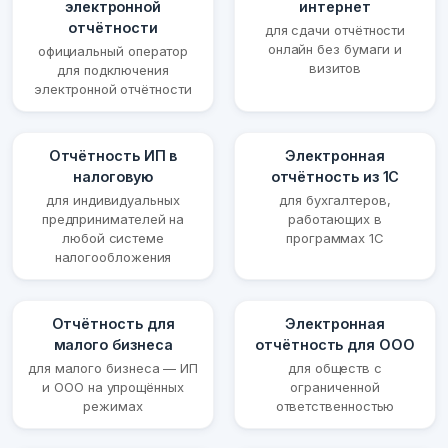
электронной
интернет
отчётности
для сдачи отчётности
онлайн без бумаги и
официальный оператор
визитов
для подключения
электронной отчётности
Отчётность ИП в
Электронная
налоговую
отчётность из 1С
для индивидуальных
для бухгалтеров,
предпринимателей на
работающих в
любой системе
программах 1С
налогообложения
Отчётность для
Электронная
малого бизнеса
отчётность для ООО
для малого бизнеса — ИП
для обществ с
и ООО на упрощённых
ограниченной
режимах
ответственностью