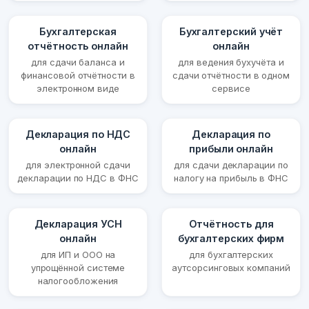
Бухгалтерская
Бухгалтерский учёт
отчётность онлайн
онлайн
для сдачи баланса и
для ведения бухучёта и
финансовой отчётности в
сдачи отчётности в одном
электронном виде
сервисе
Декларация по НДС
Декларация по
онлайн
прибыли онлайн
для электронной сдачи
для сдачи декларации по
декларации по НДС в ФНС
налогу на прибыль в ФНС
Декларация УСН
Отчётность для
онлайн
бухгалтерских фирм
для ИП и ООО на
для бухгалтерских
упрощённой системе
аутсорсинговых компаний
налогообложения