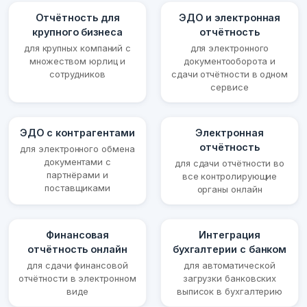
Отчётность для
ЭДО и электронная
крупного бизнеса
отчётность
для крупных компаний с
для электронного
множеством юрлиц и
документооборота и
сотрудников
сдачи отчётности в одном
сервисе
ЭДО с контрагентами
Электронная
отчётность
для электронного обмена
документами с
для сдачи отчётности во
партнёрами и
все контролирующие
поставщиками
органы онлайн
Финансовая
Интеграция
отчётность онлайн
бухгалтерии с банком
для сдачи финансовой
для автоматической
отчётности в электронном
загрузки банковских
виде
выписок в бухгалтерию