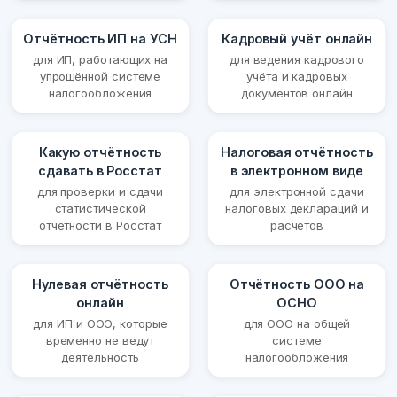
Отчётность ИП на УСН
Кадровый учёт онлайн
для ИП, работающих на
для ведения кадрового
упрощённой системе
учёта и кадровых
налогообложения
документов онлайн
Какую отчётность
Налоговая отчётность
сдавать в Росстат
в электронном виде
для проверки и сдачи
для электронной сдачи
статистической
налоговых деклараций и
отчётности в Росстат
расчётов
Нулевая отчётность
Отчётность ООО на
онлайн
ОСНО
для ИП и ООО, которые
для ООО на общей
временно не ведут
системе
деятельность
налогообложения