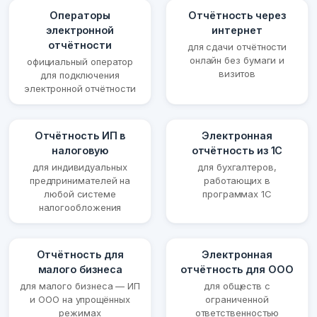
Операторы
Отчётность через
электронной
интернет
отчётности
для сдачи отчётности
онлайн без бумаги и
официальный оператор
визитов
для подключения
электронной отчётности
Отчётность ИП в
Электронная
налоговую
отчётность из 1С
для индивидуальных
для бухгалтеров,
предпринимателей на
работающих в
любой системе
программах 1С
налогообложения
Отчётность для
Электронная
малого бизнеса
отчётность для ООО
для малого бизнеса — ИП
для обществ с
и ООО на упрощённых
ограниченной
режимах
ответственностью