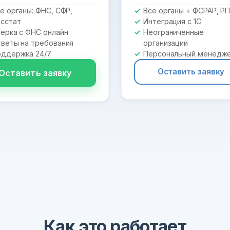
е органы: ФНС, СФР,
Все органы + ФСРАР, Р
сстат
Интеграция с 1С
ерка с ФНС онлайн
Неограниченные
веты на требования
организации
ддержка 24/7
Персональный менедж
Оставить заявку
Оставить заявку
Как это работает