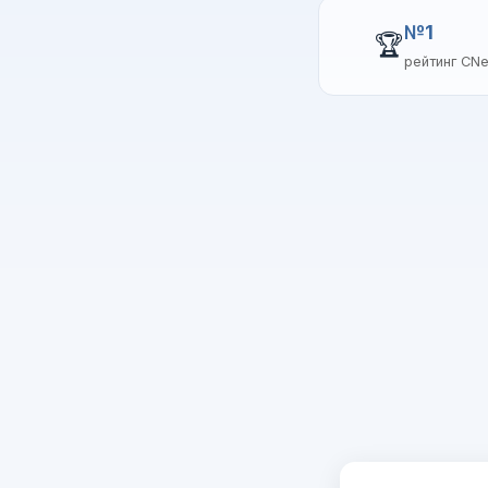
№1
🏆
рейтинг CN