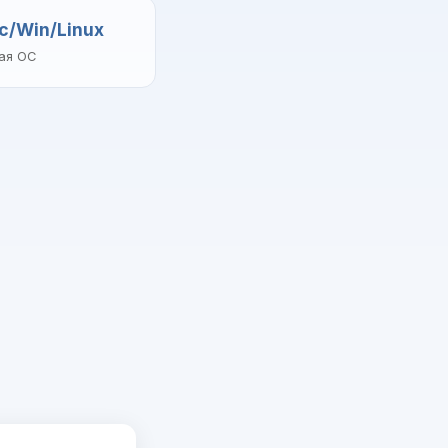
c/Win/Linux
ая ОС