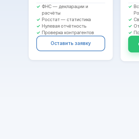
ФНС — декларации и
Вс
расчёты
Ро
Росстат — статистика
Св
Нулевая отчётность
От
Проверка контрагентов
По
Оставить заявку