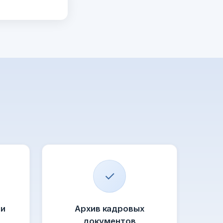
✓
 и
Архив кадровых
документов