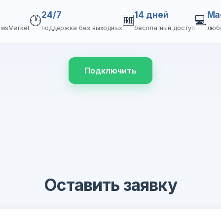
24/7
14 дней
Ma
🕐
🆓
💻
ewsMarket
поддержка без выходных
бесплатный доступ
люб
Подключить
Оставить заявку