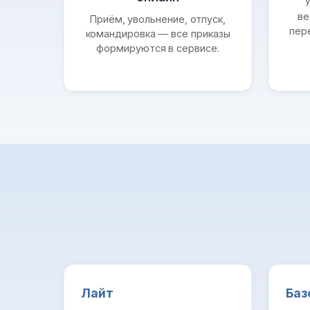
У
ве
Приём, увольнение, отпуск,
пер
командировка — все приказы
формируются в сервисе.
Лайт
Баз