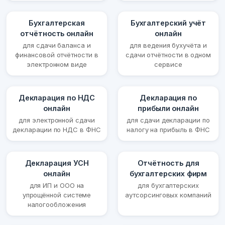
Бухгалтерская
Бухгалтерский учёт
отчётность онлайн
онлайн
для сдачи баланса и
для ведения бухучёта и
финансовой отчётности в
сдачи отчётности в одном
электронном виде
сервисе
Декларация по НДС
Декларация по
онлайн
прибыли онлайн
для электронной сдачи
для сдачи декларации по
декларации по НДС в ФНС
налогу на прибыль в ФНС
Декларация УСН
Отчётность для
онлайн
бухгалтерских фирм
для ИП и ООО на
для бухгалтерских
упрощённой системе
аутсорсинговых компаний
налогообложения