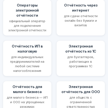
Операторы
Отчётность через
электронной
интернет
отчётности
для сдачи отчётности
онлайн без бумаги и
официальный оператор
визитов
для подключения
электронной отчётности
Отчётность ИП в
Электронная
налоговую
отчётность из 1С
для индивидуальных
для бухгалтеров,
предпринимателей на
работающих в
любой системе
программах 1С
налогообложения
Отчётность для
Электронная
малого бизнеса
отчётность для ООО
для малого бизнеса — ИП
для обществ с
и ООО на упрощённых
ограниченной
режимах
ответственностью