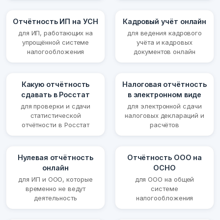
Отчётность ИП на УСН
Кадровый учёт онлайн
для ИП, работающих на
для ведения кадрового
упрощённой системе
учёта и кадровых
налогообложения
документов онлайн
Какую отчётность
Налоговая отчётность
сдавать в Росстат
в электронном виде
для проверки и сдачи
для электронной сдачи
статистической
налоговых деклараций и
отчётности в Росстат
расчётов
Нулевая отчётность
Отчётность ООО на
онлайн
ОСНО
для ИП и ООО, которые
для ООО на общей
временно не ведут
системе
деятельность
налогообложения