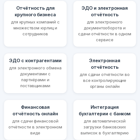
Отчётность для
ЭДО и электронная
крупного бизнеса
отчётность
для крупных компаний с
для электронного
множеством юрлиц и
документооборота и
сотрудников
сдачи отчётности в одном
сервисе
ЭДО с контрагентами
Электронная
отчётность
для электронного обмена
документами с
для сдачи отчётности во
партнёрами и
все контролирующие
поставщиками
органы онлайн
Финансовая
Интеграция
отчётность онлайн
бухгалтерии с банком
для сдачи финансовой
для автоматической
отчётности в электронном
загрузки банковских
виде
выписок в бухгалтерию