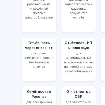
работающих на
кадрового учёта и
упрощённой
кадровых
системе
документов
налогообложения
онлайн
Отчётность
Отчётность ИП
через интернет
в налоговую
для сдачи
для
отчётности онлайн
индивидуальных
без бумаги и
предпринимателей
визитов
на любой системе
налогообложения
Отчётность в
Отчётность в
Росстат
СФР
для электронной
для электронной