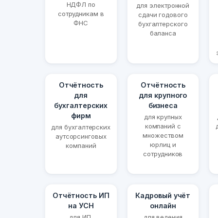
НДФЛ по
для электронной
сотрудникам в
сдачи годового
ФНС
бухгалтерского
баланса
Отчётность
Отчётность
для
для крупного
бухгалтерских
бизнеса
фирм
для крупных
компаний с
для бухгалтерских
множеством
аутсорсинговых
юрлиц и
компаний
сотрудников
Отчётность ИП
Кадровый учёт
на УСН
онлайн
для ИП,
для ведения