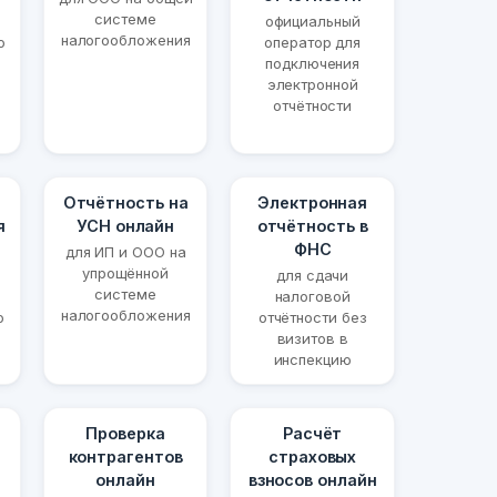
системе
официальный
налогообложения
о
оператор для
подключения
электронной
отчётности
Отчётность на
Электронная
я
УСН онлайн
отчётность в
ФНС
для ИП и ООО на
упрощённой
для сдачи
системе
налоговой
налогообложения
ю
отчётности без
визитов в
инспекцию
Проверка
Расчёт
контрагентов
страховых
онлайн
взносов онлайн