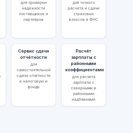
для проверки
для точного
надёжности
расчёта и сдачи
поставщиков и
страховых
партнёров
взносов в ФНС
Сервис сдачи
Расчёт
отчётности
зарплаты с
районными
для
коэффициентами
самостоятельной
сдачи отчётности
й
для расчёта
в налоговую и
и
зарплаты с
фонды
северными и
районными
надбавками