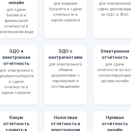
онлайн
для ведения
для электронной
бухучёта и сдачи
сдачи деклараци
для сдачи
отчётности в
по НДС в ФНС
баланса и
одном сервисе
финансовой
отчётности в
электронном виде
ЭДО и
ЭДО с
Электронная
электронная
контрагентами
отчётность
отчётность
для электронного
для сдачи
обмена
отчётности во вс
для электронного
документами с
контролирующие
документооборота
партнёрами и
органы онлайн
и сдачи
поставщиками
отчётности в
одном сервисе
Какую
Налоговая
Нулевая
отчётность
отчётность в
отчётность
сдавать в
электронном
онлайн