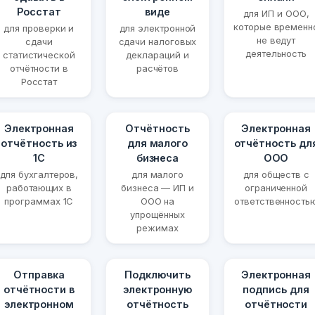
Росстат
виде
для ИП и ООО,
которые временн
для проверки и
для электронной
не ведут
сдачи
сдачи налоговых
деятельность
статистической
деклараций и
отчётности в
расчётов
Росстат
Электронная
Отчётность
Электронная
отчётность из
для малого
отчётность дл
1С
бизнеса
ООО
для бухгалтеров,
для малого
для обществ с
работающих в
бизнеса — ИП и
ограниченной
программах 1С
ООО на
ответственность
упрощённых
режимах
Отправка
Подключить
Электронная
отчётности в
электронную
подпись для
электронном
отчётность
отчётности