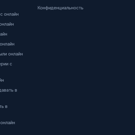
Конфиденциальность
нс онлайн
онлайн
айн
онлайн
ыли онлайн
ерии с
йн
давать в
ть в
 онлайн