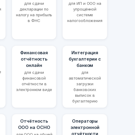
для сдачи
для ИП и ООО на
и
декларации по
упрощённой
налогу на прибыль
системе
в ФНС
налогообложения
Финансовая
Интеграция
отчётность
бухгалтерии с
онлайн
банком
е
для сдачи
для
финансовой
автоматической
отчётности в
загрузки
электронном виде
банковских
выписок в
бухгалтерию
Отчётность
Операторы
ООО на ОСНО
электронной
отчётности
для ООО на общей