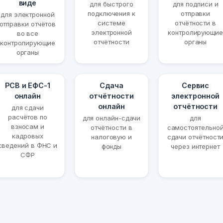
виде
для быстрого
для подписи и
подключения к
отправки
для электронной
системе
отчётности в
отправки отчётов
электронной
контролирующие
во все
отчётности
органы
контролирующие
органы
РСВ и ЕФС-1
Сдача
Сервис
онлайн
отчётности
электронной
онлайн
отчётности
для сдачи
расчётов по
для онлайн-сдачи
для
взносам и
отчётности в
самостоятельно
кадровых
налоговую и
сдачи отчётност
сведений в ФНС и
фонды
через интернет
СФР