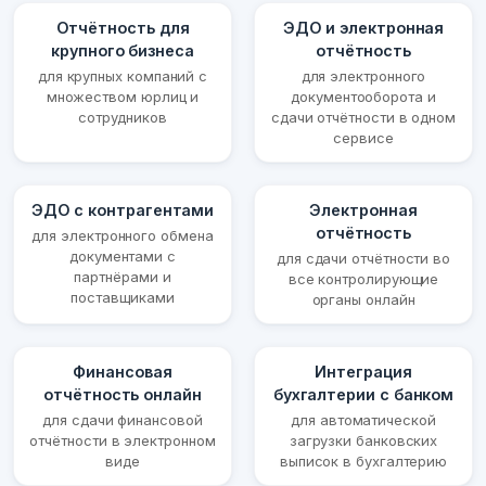
Отчётность для
ЭДО и электронная
крупного бизнеса
отчётность
для крупных компаний с
для электронного
множеством юрлиц и
документооборота и
сотрудников
сдачи отчётности в одном
сервисе
ЭДО с контрагентами
Электронная
отчётность
для электронного обмена
документами с
для сдачи отчётности во
партнёрами и
все контролирующие
поставщиками
органы онлайн
Финансовая
Интеграция
отчётность онлайн
бухгалтерии с банком
для сдачи финансовой
для автоматической
отчётности в электронном
загрузки банковских
виде
выписок в бухгалтерию