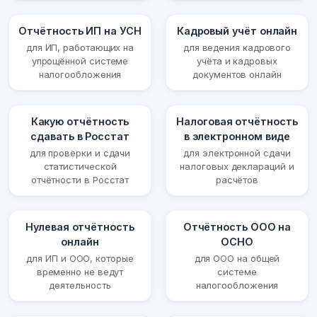
Отчётность ИП на УСН
Кадровый учёт онлайн
для ИП, работающих на
для ведения кадрового
упрощённой системе
учёта и кадровых
налогообложения
документов онлайн
Какую отчётность
Налоговая отчётность
сдавать в Росстат
в электронном виде
для проверки и сдачи
для электронной сдачи
статистической
налоговых деклараций и
отчётности в Росстат
расчётов
Нулевая отчётность
Отчётность ООО на
онлайн
ОСНО
для ИП и ООО, которые
для ООО на общей
временно не ведут
системе
деятельность
налогообложения