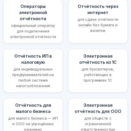
Операторы
Отчётность через
электронной
интернет
отчётности
для сдачи отчётности
онлайн без бумаги и
официальный оператор
визитов
для подключения
электронной отчётности
Отчётность ИП в
Электронная
налоговую
отчётность из 1С
для индивидуальных
для бухгалтеров,
предпринимателей на
работающих в
любой системе
программах 1С
налогообложения
Отчётность для
Электронная
малого бизнеса
отчётность для ООО
для малого бизнеса — ИП
для обществ с
и ООО на упрощённых
ограниченной
режимах
ответственностью