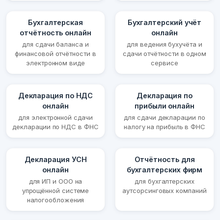
Бухгалтерская
Бухгалтерский учёт
отчётность онлайн
онлайн
для сдачи баланса и
для ведения бухучёта и
финансовой отчётности в
сдачи отчётности в одном
электронном виде
сервисе
Декларация по НДС
Декларация по
онлайн
прибыли онлайн
для электронной сдачи
для сдачи декларации по
декларации по НДС в ФНС
налогу на прибыль в ФНС
Декларация УСН
Отчётность для
онлайн
бухгалтерских фирм
для ИП и ООО на
для бухгалтерских
упрощённой системе
аутсорсинговых компаний
налогообложения