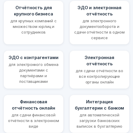
Отчётность для
ЭДО и электронная
крупного бизнеса
отчётность
для крупных компаний с
для электронного
множеством юрлиц и
документооборота и
сотрудников
сдачи отчётности в одном
сервисе
ЭДО с контрагентами
Электронная
отчётность
для электронного обмена
документами с
для сдачи отчётности во
партнёрами и
все контролирующие
поставщиками
органы онлайн
Финансовая
Интеграция
отчётность онлайн
бухгалтерии с банком
для сдачи финансовой
для автоматической
отчётности в электронном
загрузки банковских
виде
выписок в бухгалтерию