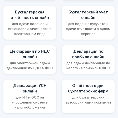
Бухгалтерская
Бухгалтерский учёт
отчётность онлайн
онлайн
для сдачи баланса и
для ведения бухучёта и
финансовой отчётности в
сдачи отчётности в одном
электронном виде
сервисе
Декларация по НДС
Декларация по
онлайн
прибыли онлайн
для электронной сдачи
для сдачи декларации по
декларации по НДС в ФНС
налогу на прибыль в ФНС
Декларация УСН
Отчётность для
онлайн
бухгалтерских фирм
для ИП и ООО на
для бухгалтерских
упрощённой системе
аутсорсинговых компаний
налогообложения