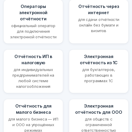
Операторы
Отчётность через
электронной
интернет
отчётности
для сдачи отчётности
онлайн без бумаги и
официальный оператор
визитов
для подключения
электронной отчётности
Отчётность ИП в
Электронная
налоговую
отчётность из 1С
для индивидуальных
для бухгалтеров,
предпринимателей на
работающих в
любой системе
программах 1С
налогообложения
Отчётность для
Электронная
малого бизнеса
отчётность для ООО
для малого бизнеса — ИП
для обществ с
и ООО на упрощённых
ограниченной
режимах
ответственностью