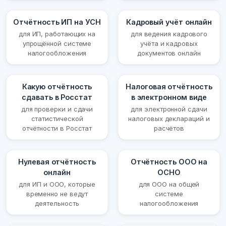
Отчётность ИП на УСН
Кадровый учёт онлайн
для ИП, работающих на
для ведения кадрового
упрощённой системе
учёта и кадровых
налогообложения
документов онлайн
Какую отчётность
Налоговая отчётность
сдавать в Росстат
в электронном виде
для проверки и сдачи
для электронной сдачи
статистической
налоговых деклараций и
отчётности в Росстат
расчётов
Нулевая отчётность
Отчётность ООО на
онлайн
ОСНО
для ИП и ООО, которые
для ООО на общей
временно не ведут
системе
деятельность
налогообложения