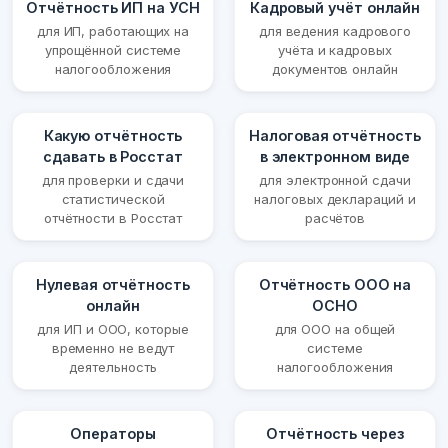
Отчётность ИП на УСН
Кадровый учёт онлайн
для ИП, работающих на
для ведения кадрового
упрощённой системе
учёта и кадровых
налогообложения
документов онлайн
Какую отчётность
Налоговая отчётность
сдавать в Росстат
в электронном виде
для проверки и сдачи
для электронной сдачи
статистической
налоговых деклараций и
отчётности в Росстат
расчётов
Нулевая отчётность
Отчётность ООО на
онлайн
ОСНО
для ИП и ООО, которые
для ООО на общей
временно не ведут
системе
деятельность
налогообложения
Операторы
Отчётность через