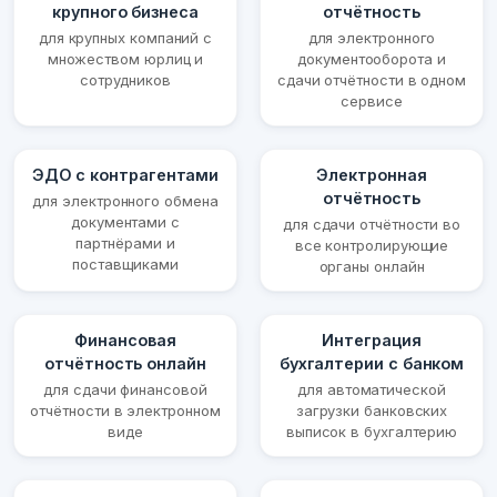
крупного бизнеса
отчётность
для крупных компаний с
для электронного
множеством юрлиц и
документооборота и
сотрудников
сдачи отчётности в одном
сервисе
ЭДО с контрагентами
Электронная
отчётность
для электронного обмена
документами с
для сдачи отчётности во
партнёрами и
все контролирующие
поставщиками
органы онлайн
Финансовая
Интеграция
отчётность онлайн
бухгалтерии с банком
для сдачи финансовой
для автоматической
отчётности в электронном
загрузки банковских
виде
выписок в бухгалтерию