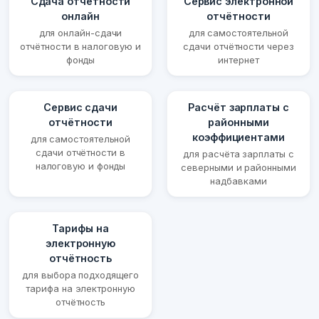
Сдача отчётности
Сервис электронной
онлайн
отчётности
для онлайн-сдачи
для самостоятельной
отчётности в налоговую и
сдачи отчётности через
фонды
интернет
Сервис сдачи
Расчёт зарплаты с
отчётности
районными
коэффициентами
для самостоятельной
сдачи отчётности в
для расчёта зарплаты с
налоговую и фонды
северными и районными
надбавками
Тарифы на
электронную
отчётность
для выбора подходящего
тарифа на электронную
отчётность