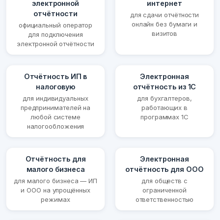
электронной
интернет
отчётности
для сдачи отчётности
онлайн без бумаги и
официальный оператор
визитов
для подключения
электронной отчётности
Отчётность ИП в
Электронная
налоговую
отчётность из 1С
для индивидуальных
для бухгалтеров,
предпринимателей на
работающих в
любой системе
программах 1С
налогообложения
Отчётность для
Электронная
малого бизнеса
отчётность для ООО
для малого бизнеса — ИП
для обществ с
и ООО на упрощённых
ограниченной
режимах
ответственностью