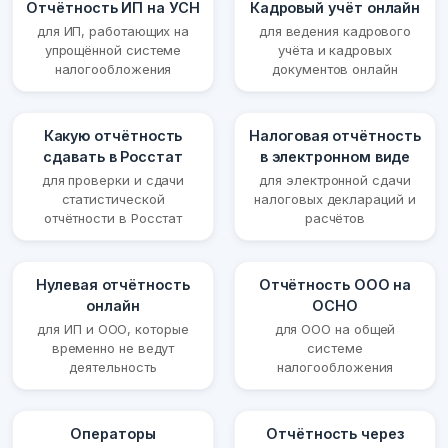
Отчётность ИП на УСН
Кадровый учёт онлайн
для ИП, работающих на
для ведения кадрового
упрощённой системе
учёта и кадровых
налогообложения
документов онлайн
Какую отчётность
Налоговая отчётность
сдавать в Росстат
в электронном виде
для проверки и сдачи
для электронной сдачи
статистической
налоговых деклараций и
отчётности в Росстат
расчётов
Нулевая отчётность
Отчётность ООО на
онлайн
ОСНО
для ИП и ООО, которые
для ООО на общей
временно не ведут
системе
деятельность
налогообложения
Операторы
Отчётность через