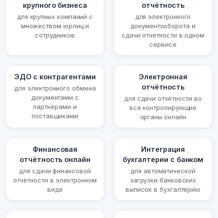
крупного бизнеса
отчётность
для крупных компаний с
для электронного
множеством юрлиц и
документооборота и
сотрудников
сдачи отчётности в одном
сервисе
ЭДО с контрагентами
Электронная
отчётность
для электронного обмена
документами с
для сдачи отчётности во
партнёрами и
все контролирующие
поставщиками
органы онлайн
Финансовая
Интеграция
отчётность онлайн
бухгалтерии с банком
для сдачи финансовой
для автоматической
отчётности в электронном
загрузки банковских
виде
выписок в бухгалтерию