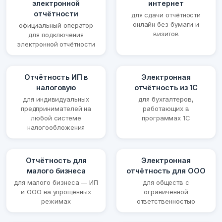
электронной
интернет
отчётности
для сдачи отчётности
онлайн без бумаги и
официальный оператор
визитов
для подключения
электронной отчётности
Отчётность ИП в
Электронная
налоговую
отчётность из 1С
для индивидуальных
для бухгалтеров,
предпринимателей на
работающих в
любой системе
программах 1С
налогообложения
Отчётность для
Электронная
малого бизнеса
отчётность для ООО
для малого бизнеса — ИП
для обществ с
и ООО на упрощённых
ограниченной
режимах
ответственностью