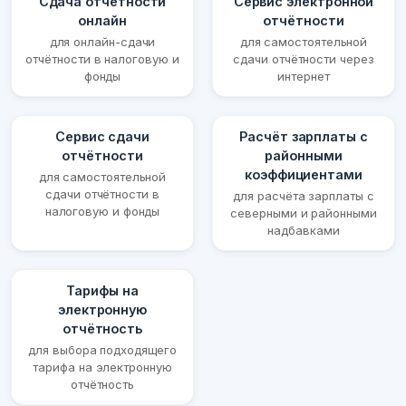
Сдача отчётности
Сервис электронной
онлайн
отчётности
для онлайн-сдачи
для самостоятельной
отчётности в налоговую и
сдачи отчётности через
фонды
интернет
Сервис сдачи
Расчёт зарплаты с
отчётности
районными
коэффициентами
для самостоятельной
сдачи отчётности в
для расчёта зарплаты с
налоговую и фонды
северными и районными
надбавками
Тарифы на
электронную
отчётность
для выбора подходящего
тарифа на электронную
отчётность