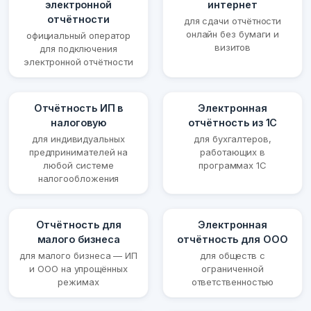
электронной
интернет
отчётности
для сдачи отчётности
онлайн без бумаги и
официальный оператор
визитов
для подключения
электронной отчётности
Отчётность ИП в
Электронная
налоговую
отчётность из 1С
для индивидуальных
для бухгалтеров,
предпринимателей на
работающих в
любой системе
программах 1С
налогообложения
Отчётность для
Электронная
малого бизнеса
отчётность для ООО
для малого бизнеса — ИП
для обществ с
и ООО на упрощённых
ограниченной
режимах
ответственностью