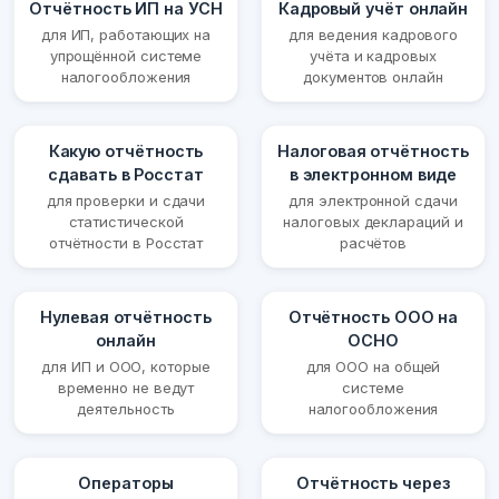
Отчётность ИП на УСН
Кадровый учёт онлайн
для ИП, работающих на
для ведения кадрового
упрощённой системе
учёта и кадровых
налогообложения
документов онлайн
Какую отчётность
Налоговая отчётность
сдавать в Росстат
в электронном виде
для проверки и сдачи
для электронной сдачи
статистической
налоговых деклараций и
отчётности в Росстат
расчётов
Нулевая отчётность
Отчётность ООО на
онлайн
ОСНО
для ИП и ООО, которые
для ООО на общей
временно не ведут
системе
деятельность
налогообложения
Операторы
Отчётность через