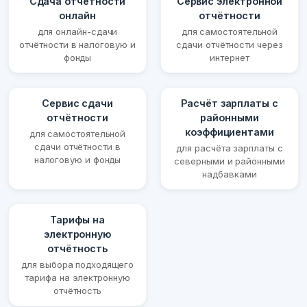
Сдача отчётности
Сервис электронной
онлайн
отчётности
для онлайн-сдачи
для самостоятельной
отчётности в налоговую и
сдачи отчётности через
фонды
интернет
Сервис сдачи
Расчёт зарплаты с
отчётности
районными
коэффициентами
для самостоятельной
сдачи отчётности в
для расчёта зарплаты с
налоговую и фонды
северными и районными
надбавками
Тарифы на
электронную
отчётность
для выбора подходящего
тарифа на электронную
отчётность