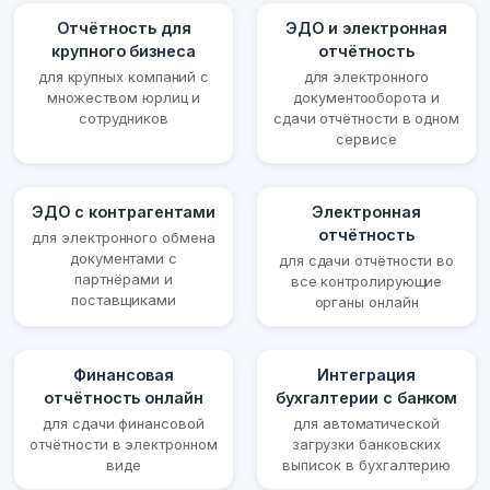
Отчётность для
ЭДО и электронная
крупного бизнеса
отчётность
для крупных компаний с
для электронного
множеством юрлиц и
документооборота и
сотрудников
сдачи отчётности в одном
сервисе
ЭДО с контрагентами
Электронная
отчётность
для электронного обмена
документами с
для сдачи отчётности во
партнёрами и
все контролирующие
поставщиками
органы онлайн
Финансовая
Интеграция
отчётность онлайн
бухгалтерии с банком
для сдачи финансовой
для автоматической
отчётности в электронном
загрузки банковских
виде
выписок в бухгалтерию