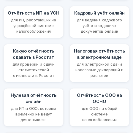
Отчётность ИП на УСН
Кадровый учёт онлайн
для ИП, работающих на
для ведения кадрового
упрощённой системе
учёта и кадровых
налогообложения
документов онлайн
Какую отчётность
Налоговая отчётность
сдавать в Росстат
в электронном виде
для проверки и сдачи
для электронной сдачи
статистической
налоговых деклараций и
отчётности в Росстат
расчётов
Нулевая отчётность
Отчётность ООО на
онлайн
ОСНО
для ИП и ООО, которые
для ООО на общей
временно не ведут
системе
деятельность
налогообложения