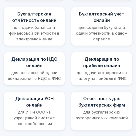
Бухгалтерская
Бухгалтерский учёт
отчётность онлайн
онлайн
для сдачи баланса и
для ведения бухучёта и
финансовой отчётности в
сдачи отчётности в одном
электронном виде
сервисе
Декларация по НДС
Декларация по
онлайн
прибыли онлайн
для электронной сдачи
для сдачи декларации по
декларации по НДС в ФНС
налогу на прибыль в ФНС
Декларация УСН
Отчётность для
онлайн
бухгалтерских фирм
для ИП и ООО на
для бухгалтерских
упрощённой системе
аутсорсинговых компаний
налогообложения