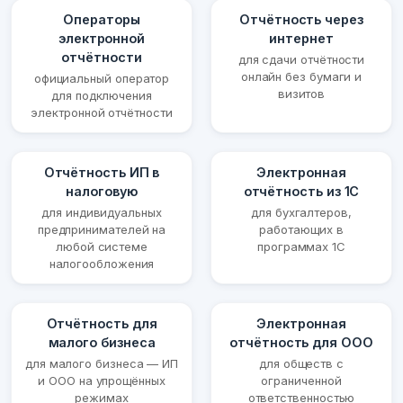
Операторы
Отчётность через
электронной
интернет
отчётности
для сдачи отчётности
онлайн без бумаги и
официальный оператор
визитов
для подключения
электронной отчётности
Отчётность ИП в
Электронная
налоговую
отчётность из 1С
для индивидуальных
для бухгалтеров,
предпринимателей на
работающих в
любой системе
программах 1С
налогообложения
Отчётность для
Электронная
малого бизнеса
отчётность для ООО
для малого бизнеса — ИП
для обществ с
и ООО на упрощённых
ограниченной
режимах
ответственностью