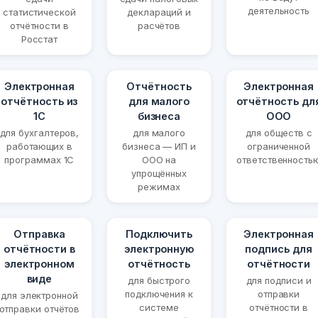
деятельность
статистической
деклараций и
отчётности в
расчётов
Росстат
Электронная
Отчётность
Электронная
отчётность из
для малого
отчётность дл
1С
бизнеса
ООО
для бухгалтеров,
для малого
для обществ с
работающих в
бизнеса — ИП и
ограниченной
программах 1С
ООО на
ответственность
упрощённых
режимах
Отправка
Подключить
Электронная
отчётности в
электронную
подпись для
электронном
отчётность
отчётности
виде
для быстрого
для подписи и
подключения к
отправки
для электронной
системе
отчётности в
отправки отчётов