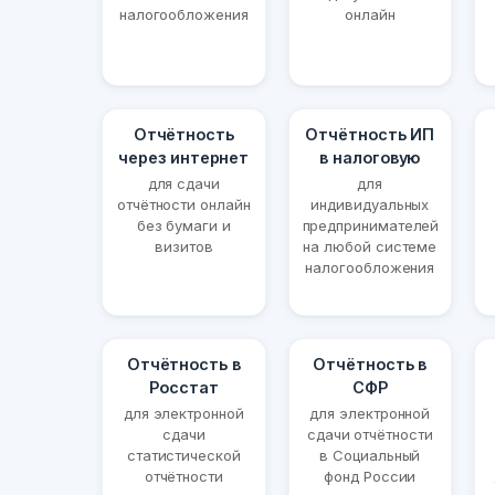
налогообложения
онлайн
Отчётность
Отчётность ИП
через интернет
в налоговую
для сдачи
для
отчётности онлайн
индивидуальных
без бумаги и
предпринимателей
визитов
на любой системе
налогообложения
Отчётность в
Отчётность в
Росстат
СФР
для электронной
для электронной
сдачи
сдачи отчётности
статистической
в Социальный
отчётности
фонд России