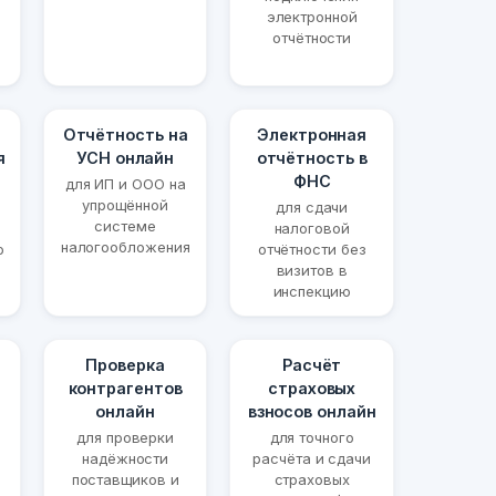
электронной
отчётности
Отчётность на
Электронная
я
УСН онлайн
отчётность в
ФНС
для ИП и ООО на
упрощённой
для сдачи
системе
налоговой
налогообложения
ю
отчётности без
визитов в
инспекцию
Проверка
Расчёт
контрагентов
страховых
онлайн
взносов онлайн
для проверки
для точного
надёжности
расчёта и сдачи
поставщиков и
страховых