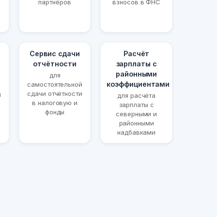
партнёров
взносов в ФНС
Сервис сдачи
Расчёт
отчётности
зарплаты с
районными
для
коэффициентами
самостоятельной
сдачи отчётности
й
для расчёта
в налоговую и
и
зарплаты с
фонды
северными и
районными
надбавками