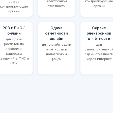
электронной
контролирующие
во все
отчётности
органы
контролирующие
органы
РСВ и ЕФС-1
Сдача
Сервис
онлайн
отчётности
электронной
онлайн
отчётности
для сдачи
расчётов по
для онлайн-сдачи
для
взносам и
отчётности в
самостоятельно
кадровых
налоговую и
сдачи отчётност
сведений в ФНС и
фонды
через интернет
СФР