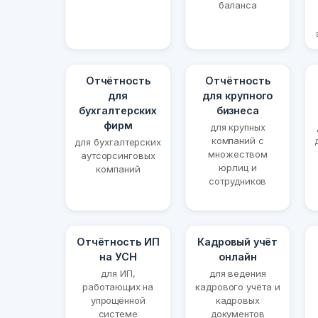
баланса
Отчётность
Отчётность
для
для крупного
бухгалтерских
бизнеса
фирм
для крупных
компаний с
для бухгалтерских
множеством
аутсорсинговых
юрлиц и
компаний
сотрудников
Отчётность ИП
Кадровый учёт
на УСН
онлайн
для ИП,
для ведения
работающих на
кадрового учёта и
упрощённой
кадровых
системе
документов