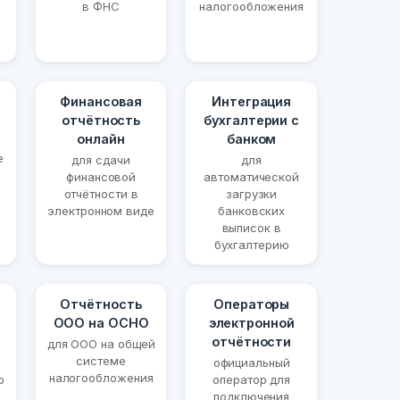
в ФНС
налогообложения
Финансовая
Интеграция
отчётность
бухгалтерии с
онлайн
банком
е
для сдачи
для
финансовой
автоматической
отчётности в
загрузки
электронном виде
банковских
выписок в
бухгалтерию
Отчётность
Операторы
ООО на ОСНО
электронной
отчётности
для ООО на общей
системе
официальный
налогообложения
о
оператор для
подключения