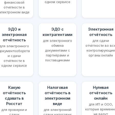
одном сервисе
финансовой
отчётности в
электронном виде
ЭДО и
ЭДО с
Электронная
электронная
контрагентами
отчётность
отчётность
для электронного
для сдачи
обмена
отчётности во вс
для электронного
документами с
контролирующие
документооборота
партнёрами и
органы онлайн
и сдачи
поставщиками
отчётности в
одном сервисе
Какую
Налоговая
Нулевая
отчётность
отчётность в
отчётность
сдавать в
электронном
онлайн
Росстат
виде
для ИП и ООО,
которые временн
для проверки и
для электронной
не ведут
сдачи
сдачи налоговых