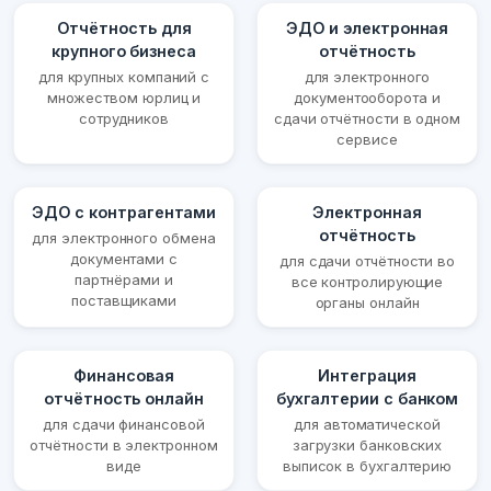
Отчётность для
ЭДО и электронная
крупного бизнеса
отчётность
для крупных компаний с
для электронного
множеством юрлиц и
документооборота и
сотрудников
сдачи отчётности в одном
сервисе
ЭДО с контрагентами
Электронная
отчётность
для электронного обмена
документами с
для сдачи отчётности во
партнёрами и
все контролирующие
поставщиками
органы онлайн
Финансовая
Интеграция
отчётность онлайн
бухгалтерии с банком
для сдачи финансовой
для автоматической
отчётности в электронном
загрузки банковских
виде
выписок в бухгалтерию