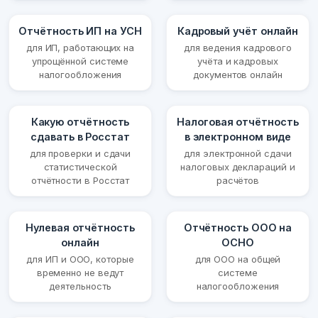
Отчётность ИП на УСН
Кадровый учёт онлайн
для ИП, работающих на
для ведения кадрового
упрощённой системе
учёта и кадровых
налогообложения
документов онлайн
Какую отчётность
Налоговая отчётность
сдавать в Росстат
в электронном виде
для проверки и сдачи
для электронной сдачи
статистической
налоговых деклараций и
отчётности в Росстат
расчётов
Нулевая отчётность
Отчётность ООО на
онлайн
ОСНО
для ИП и ООО, которые
для ООО на общей
временно не ведут
системе
деятельность
налогообложения