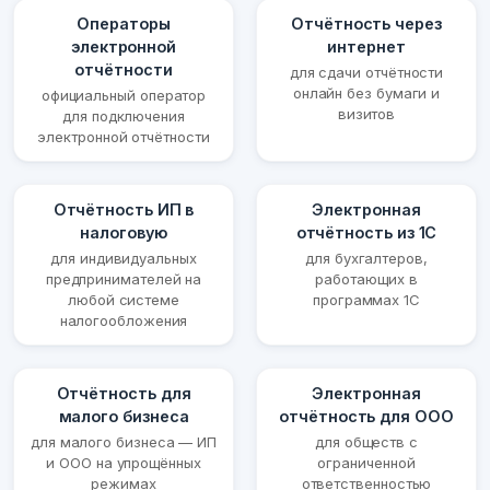
Операторы
Отчётность через
электронной
интернет
отчётности
для сдачи отчётности
онлайн без бумаги и
официальный оператор
визитов
для подключения
электронной отчётности
Отчётность ИП в
Электронная
налоговую
отчётность из 1С
для индивидуальных
для бухгалтеров,
предпринимателей на
работающих в
любой системе
программах 1С
налогообложения
Отчётность для
Электронная
малого бизнеса
отчётность для ООО
для малого бизнеса — ИП
для обществ с
и ООО на упрощённых
ограниченной
режимах
ответственностью