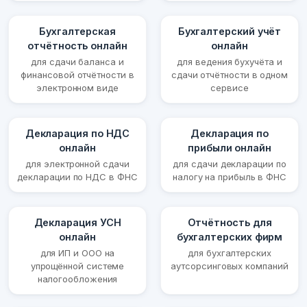
Бухгалтерская
Бухгалтерский учёт
отчётность онлайн
онлайн
для сдачи баланса и
для ведения бухучёта и
финансовой отчётности в
сдачи отчётности в одном
электронном виде
сервисе
Декларация по НДС
Декларация по
онлайн
прибыли онлайн
для электронной сдачи
для сдачи декларации по
декларации по НДС в ФНС
налогу на прибыль в ФНС
Декларация УСН
Отчётность для
онлайн
бухгалтерских фирм
для ИП и ООО на
для бухгалтерских
упрощённой системе
аутсорсинговых компаний
налогообложения