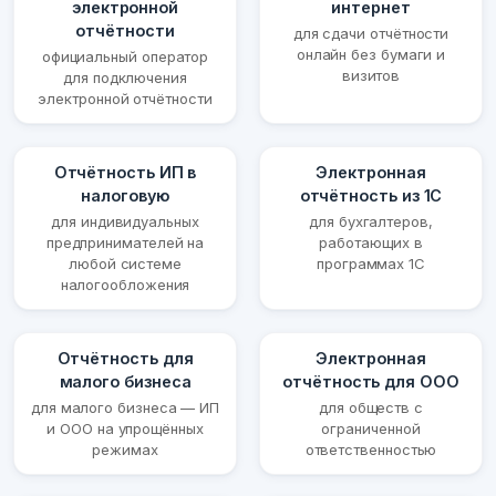
электронной
интернет
отчётности
для сдачи отчётности
онлайн без бумаги и
официальный оператор
визитов
для подключения
электронной отчётности
Отчётность ИП в
Электронная
налоговую
отчётность из 1С
для индивидуальных
для бухгалтеров,
предпринимателей на
работающих в
любой системе
программах 1С
налогообложения
Отчётность для
Электронная
малого бизнеса
отчётность для ООО
для малого бизнеса — ИП
для обществ с
и ООО на упрощённых
ограниченной
режимах
ответственностью