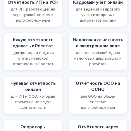
Отчётность ИП на УСН
Кадровый учёт онлайн
для ИП, работающих на
для ведения кадрового
упрощённой системе
учёта и кадровых
налогообложения
документов онлайн
Какую отчётность
Налоговая отчётность
сдавать в Росстат
в электронном виде
для проверки и сдачи
для электронной сдачи
статистической
налоговых деклараций и
отчётности в Росстат
расчётов
Нулевая отчётность
Отчётность ООО на
онлайн
ОСНО
для ИП и ООО, которые
для ООО на общей
временно не ведут
системе
деятельность
налогообложения
Операторы
Отчётность через