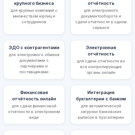
крупного бизнеса
отчётность
для крупных компаний с
для электронного
множеством юрлиц и
документооборота и
сотрудников
сдачи отчётности в одном
сервисе
ЭДО с контрагентами
Электронная
отчётность
для электронного обмена
документами с
для сдачи отчётности во
партнёрами и
все контролирующие
поставщиками
органы онлайн
Финансовая
Интеграция
отчётность онлайн
бухгалтерии с банком
для сдачи финансовой
для автоматической
отчётности в электронном
загрузки банковских
виде
выписок в бухгалтерию