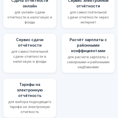
Сдача отчётности
Сервис электронной
онлайн
отчётности
для онлайн-сдачи
для самостоятельной
отчётности в налоговую и
сдачи отчётности через
фонды
интернет
Сервис сдачи
Расчёт зарплаты с
отчётности
районными
коэффициентами
для самостоятельной
сдачи отчётности в
для расчёта зарплаты с
налоговую и фонды
северными и районными
надбавками
Тарифы на
электронную
отчётность
для выбора подходящего
тарифа на электронную
отчётность