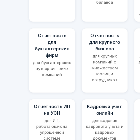
баланса
Отчётность
Отчётность
для
для крупного
бухгалтерских
бизнеса
фирм
для крупных
компаний с
для бухгалтерских
множеством
аутсорсинговых
юрлиц и
компаний
сотрудников
Отчётность ИП
Кадровый учёт
на УСН
онлайн
для ИП,
для ведения
работающих на
кадрового учёта и
упрощённой
кадровых
системе
документов