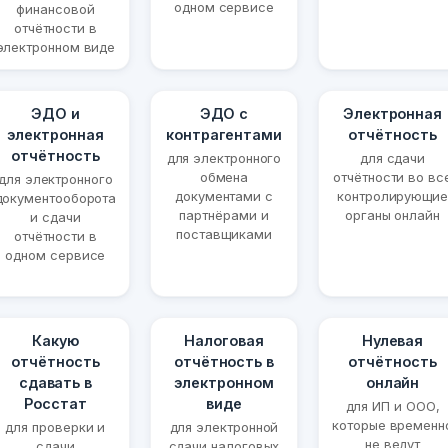
одном сервисе
финансовой
отчётности в
электронном виде
ЭДО и
ЭДО с
Электронная
электронная
контрагентами
отчётность
отчётность
для электронного
для сдачи
обмена
отчётности во вс
для электронного
документами с
контролирующие
документооборота
партнёрами и
органы онлайн
и сдачи
поставщиками
отчётности в
одном сервисе
Какую
Налоговая
Нулевая
отчётность
отчётность в
отчётность
сдавать в
электронном
онлайн
Росстат
виде
для ИП и ООО,
которые временн
для проверки и
для электронной
не ведут
сдачи
сдачи налоговых