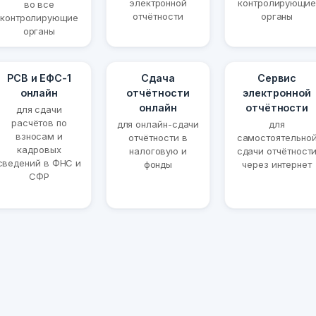
электронной
контролирующие
во все
отчётности
органы
контролирующие
органы
РСВ и ЕФС-1
Сдача
Сервис
онлайн
отчётности
электронной
онлайн
отчётности
для сдачи
расчётов по
для онлайн-сдачи
для
взносам и
отчётности в
самостоятельно
кадровых
налоговую и
сдачи отчётност
сведений в ФНС и
фонды
через интернет
СФР