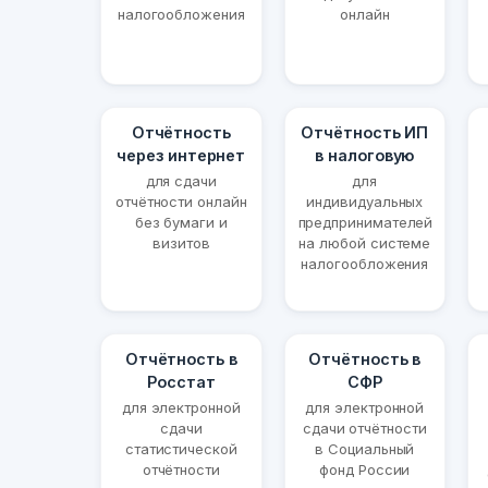
налогообложения
онлайн
Отчётность
Отчётность ИП
через интернет
в налоговую
для сдачи
для
отчётности онлайн
индивидуальных
без бумаги и
предпринимателей
визитов
на любой системе
налогообложения
Отчётность в
Отчётность в
Росстат
СФР
для электронной
для электронной
сдачи
сдачи отчётности
статистической
в Социальный
отчётности
фонд России