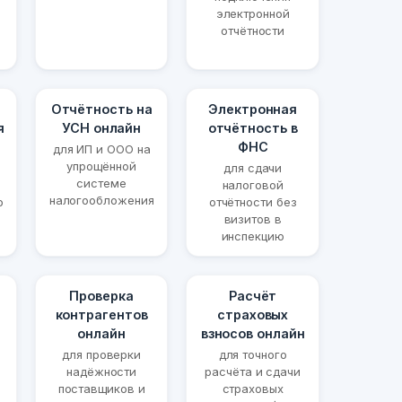
электронной
отчётности
Отчётность на
Электронная
я
УСН онлайн
отчётность в
ФНС
для ИП и ООО на
упрощённой
для сдачи
системе
налоговой
налогообложения
ю
отчётности без
визитов в
инспекцию
Проверка
Расчёт
контрагентов
страховых
онлайн
взносов онлайн
для проверки
для точного
надёжности
расчёта и сдачи
поставщиков и
страховых