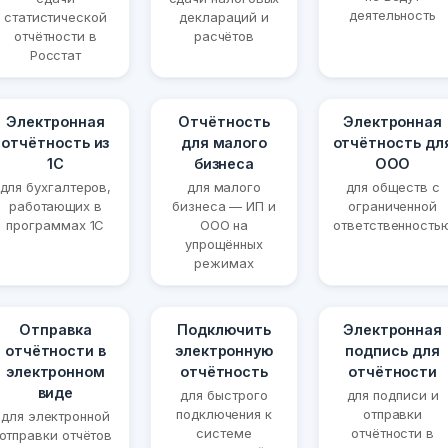
деятельность
статистической
деклараций и
отчётности в
расчётов
Росстат
Электронная
Отчётность
Электронная
отчётность из
для малого
отчётность дл
1С
бизнеса
ООО
для бухгалтеров,
для малого
для обществ с
работающих в
бизнеса — ИП и
ограниченной
программах 1С
ООО на
ответственность
упрощённых
режимах
Отправка
Подключить
Электронная
отчётности в
электронную
подпись для
электронном
отчётность
отчётности
виде
для быстрого
для подписи и
подключения к
отправки
для электронной
системе
отчётности в
отправки отчётов