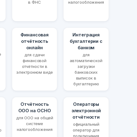
в ФНС
налогообложения
Финансовая
Интеграция
отчётность
бухгалтерии с
онлайн
банком
е
для сдачи
для
финансовой
автоматической
отчётности в
загрузки
электронном виде
банковских
выписок в
бухгалтерию
Отчётность
Операторы
ООО на ОСНО
электронной
отчётности
для ООО на общей
системе
официальный
налогообложения
о
оператор для
подключения