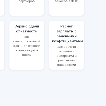
партнёров
взносов в ФНС
Сервис сдачи
Расчёт
отчётности
зарплаты с
районными
для
коэффициентами
самостоятельной
сдачи отчётности
й
для расчёта
в налоговую и
и
зарплаты с
фонды
северными и
районными
надбавками