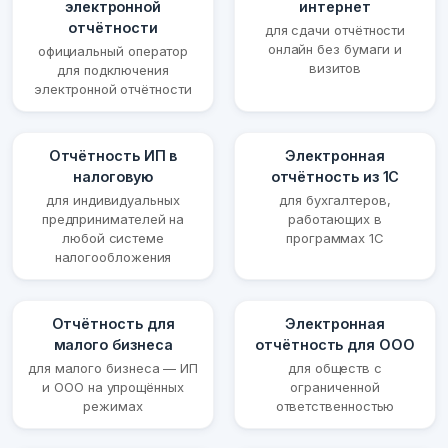
электронной
интернет
отчётности
для сдачи отчётности
онлайн без бумаги и
официальный оператор
визитов
для подключения
электронной отчётности
Отчётность ИП в
Электронная
налоговую
отчётность из 1С
для индивидуальных
для бухгалтеров,
предпринимателей на
работающих в
любой системе
программах 1С
налогообложения
Отчётность для
Электронная
малого бизнеса
отчётность для ООО
для малого бизнеса — ИП
для обществ с
и ООО на упрощённых
ограниченной
режимах
ответственностью