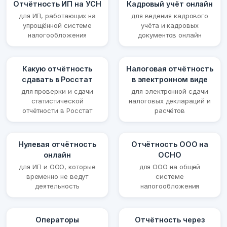
Отчётность ИП на УСН
Кадровый учёт онлайн
для ИП, работающих на
для ведения кадрового
упрощённой системе
учёта и кадровых
налогообложения
документов онлайн
Какую отчётность
Налоговая отчётность
сдавать в Росстат
в электронном виде
для проверки и сдачи
для электронной сдачи
статистической
налоговых деклараций и
отчётности в Росстат
расчётов
Нулевая отчётность
Отчётность ООО на
онлайн
ОСНО
для ИП и ООО, которые
для ООО на общей
временно не ведут
системе
деятельность
налогообложения
Операторы
Отчётность через