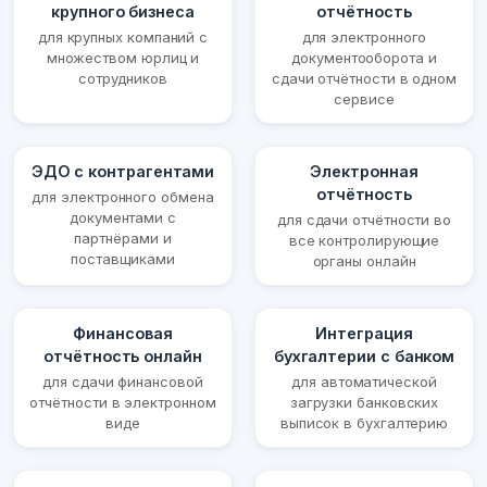
крупного бизнеса
отчётность
для крупных компаний с
для электронного
множеством юрлиц и
документооборота и
сотрудников
сдачи отчётности в одном
сервисе
ЭДО с контрагентами
Электронная
отчётность
для электронного обмена
документами с
для сдачи отчётности во
партнёрами и
все контролирующие
поставщиками
органы онлайн
Финансовая
Интеграция
отчётность онлайн
бухгалтерии с банком
для сдачи финансовой
для автоматической
отчётности в электронном
загрузки банковских
виде
выписок в бухгалтерию