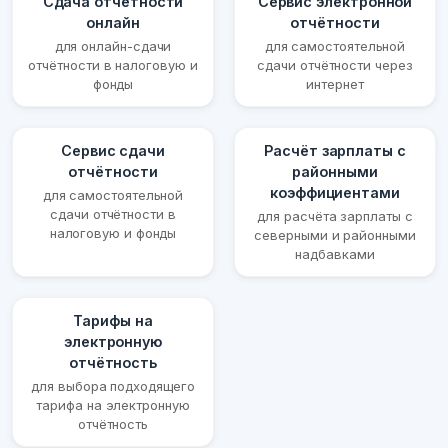
Сдача отчётности
Сервис электронной
онлайн
отчётности
для онлайн-сдачи
для самостоятельной
отчётности в налоговую и
сдачи отчётности через
фонды
интернет
Сервис сдачи
Расчёт зарплаты с
отчётности
районными
коэффициентами
для самостоятельной
сдачи отчётности в
для расчёта зарплаты с
налоговую и фонды
северными и районными
надбавками
Тарифы на
электронную
отчётность
для выбора подходящего
тарифа на электронную
отчётность