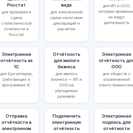
Росстат
виде
для ИП и ООО,
которые временн
для проверки и
для электронной
не ведут
сдачи
сдачи налоговых
деятельность
статистической
деклараций и
отчётности в
расчётов
Росстат
Электронная
Отчётность
Электронная
отчётность из
для малого
отчётность дл
1С
бизнеса
ООО
для бухгалтеров,
для малого
для обществ с
работающих в
бизнеса — ИП и
ограниченной
программах 1С
ООО на
ответственность
упрощённых
режимах
Отправка
Подключить
Электронная
отчётности в
электронную
подпись для
электронном
отчётность
отчётности