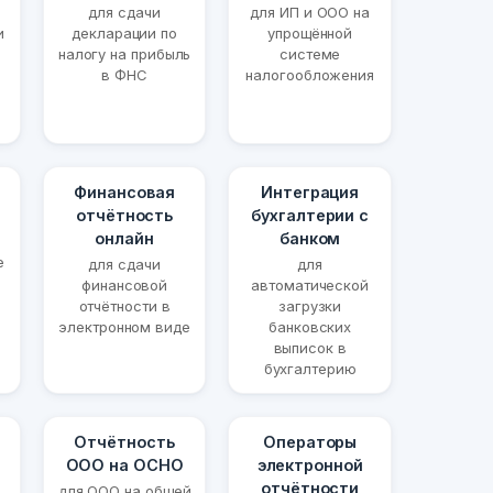
для сдачи
для ИП и ООО на
и
декларации по
упрощённой
налогу на прибыль
системе
в ФНС
налогообложения
Финансовая
Интеграция
отчётность
бухгалтерии с
онлайн
банком
е
для сдачи
для
финансовой
автоматической
отчётности в
загрузки
электронном виде
банковских
выписок в
бухгалтерию
Отчётность
Операторы
ООО на ОСНО
электронной
отчётности
для ООО на общей