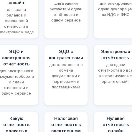
онлайн
для ведения
для электронной
бухучёта и сдачи
сдачи деклараци
для сдачи
отчётности в
по НДС в ФНС
баланса и
одном сервисе
финансовой
отчётности в
электронном виде
ЭДО и
ЭДО с
Электронная
электронная
контрагентами
отчётность
отчётность
для электронного
для сдачи
обмена
отчётности во вс
для электронного
документами с
контролирующие
документооборота
партнёрами и
органы онлайн
и сдачи
поставщиками
отчётности в
одном сервисе
Какую
Налоговая
Нулевая
отчётность
отчётность в
отчётность
сдавать в
электронном
онлайн