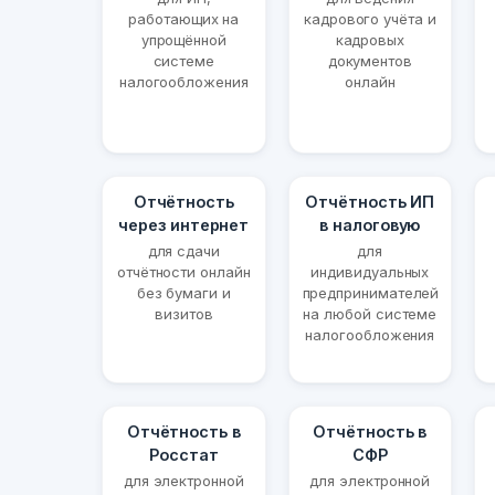
работающих на
кадрового учёта и
упрощённой
кадровых
системе
документов
налогообложения
онлайн
Отчётность
Отчётность ИП
через интернет
в налоговую
для сдачи
для
отчётности онлайн
индивидуальных
без бумаги и
предпринимателей
визитов
на любой системе
налогообложения
Отчётность в
Отчётность в
Росстат
СФР
для электронной
для электронной