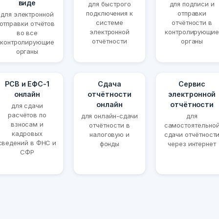
виде
для быстрого
для подписи и
подключения к
отправки
для электронной
системе
отчётности в
отправки отчётов
электронной
контролирующие
во все
отчётности
органы
контролирующие
органы
РСВ и ЕФС-1
Сдача
Сервис
онлайн
отчётности
электронной
онлайн
отчётности
для сдачи
расчётов по
для онлайн-сдачи
для
взносам и
отчётности в
самостоятельно
кадровых
налоговую и
сдачи отчётност
сведений в ФНС и
фонды
через интернет
СФР