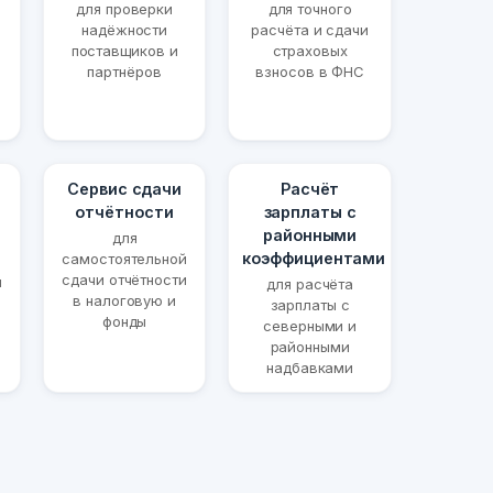
для проверки
для точного
надёжности
расчёта и сдачи
поставщиков и
страховых
партнёров
взносов в ФНС
Сервис сдачи
Расчёт
отчётности
зарплаты с
районными
для
коэффициентами
самостоятельной
сдачи отчётности
й
для расчёта
в налоговую и
и
зарплаты с
фонды
северными и
районными
надбавками