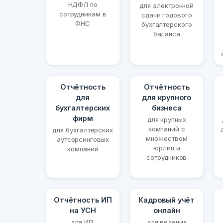
НДФЛ по
для электронной
сотрудникам в
сдачи годового
ФНС
бухгалтерского
баланса
Отчётность
Отчётность
для
для крупного
бухгалтерских
бизнеса
фирм
для крупных
компаний с
для бухгалтерских
множеством
аутсорсинговых
юрлиц и
компаний
сотрудников
Отчётность ИП
Кадровый учёт
на УСН
онлайн
для ИП,
для ведения