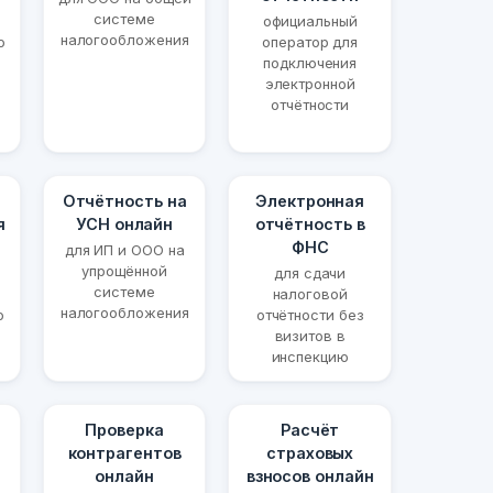
системе
официальный
налогообложения
о
оператор для
подключения
электронной
отчётности
Отчётность на
Электронная
я
УСН онлайн
отчётность в
ФНС
для ИП и ООО на
упрощённой
для сдачи
системе
налоговой
налогообложения
ю
отчётности без
визитов в
инспекцию
Проверка
Расчёт
контрагентов
страховых
онлайн
взносов онлайн