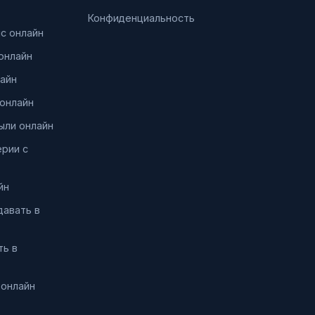
Конфиденциальность
нс онлайн
онлайн
айн
онлайн
ыли онлайн
ерии с
йн
давать в
ть в
 онлайн