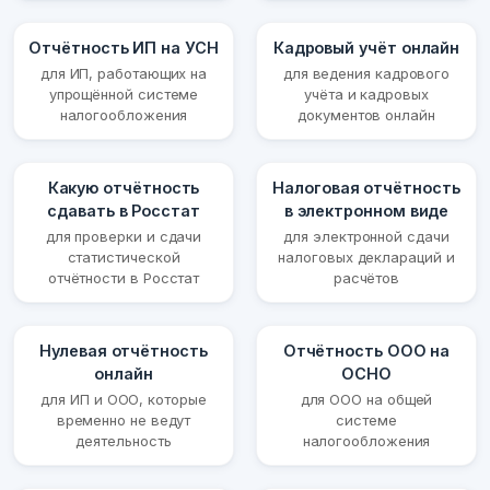
Отчётность ИП на УСН
Кадровый учёт онлайн
для ИП, работающих на
для ведения кадрового
упрощённой системе
учёта и кадровых
налогообложения
документов онлайн
Какую отчётность
Налоговая отчётность
сдавать в Росстат
в электронном виде
для проверки и сдачи
для электронной сдачи
статистической
налоговых деклараций и
отчётности в Росстат
расчётов
Нулевая отчётность
Отчётность ООО на
онлайн
ОСНО
для ИП и ООО, которые
для ООО на общей
временно не ведут
системе
деятельность
налогообложения