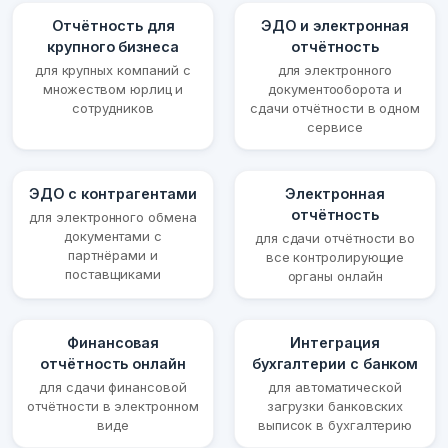
Отчётность для
ЭДО и электронная
крупного бизнеса
отчётность
для крупных компаний с
для электронного
множеством юрлиц и
документооборота и
сотрудников
сдачи отчётности в одном
сервисе
ЭДО с контрагентами
Электронная
отчётность
для электронного обмена
документами с
для сдачи отчётности во
партнёрами и
все контролирующие
поставщиками
органы онлайн
Финансовая
Интеграция
отчётность онлайн
бухгалтерии с банком
для сдачи финансовой
для автоматической
отчётности в электронном
загрузки банковских
виде
выписок в бухгалтерию