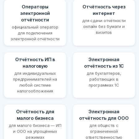
Операторы
Отчётность через
электронной
интернет
отчётности
для сдачи отчётности
онлайн без бумаги и
официальный оператор
визитов
для подключения
электронной отчётности
Отчётность ИП в
Электронная
налоговую
отчётность из 1С
для индивидуальных
для бухгалтеров,
предпринимателей на
работающих в
любой системе
программах 1С
налогообложения
Отчётность для
Электронная
малого бизнеса
отчётность для ООО
для малого бизнеса — ИП
для обществ с
и ООО на упрощённых
ограниченной
режимах
ответственностью