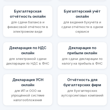
Бухгалтерская
Бухгалтерский учёт
отчётность онлайн
онлайн
для сдачи баланса и
для ведения бухучёта и
финансовой отчётности в
сдачи отчётности в одном
электронном виде
сервисе
Декларация по НДС
Декларация по
онлайн
прибыли онлайн
для электронной сдачи
для сдачи декларации по
декларации по НДС в ФНС
налогу на прибыль в ФНС
Декларация УСН
Отчётность для
онлайн
бухгалтерских фирм
для ИП и ООО на
для бухгалтерских
упрощённой системе
аутсорсинговых компаний
налогообложения