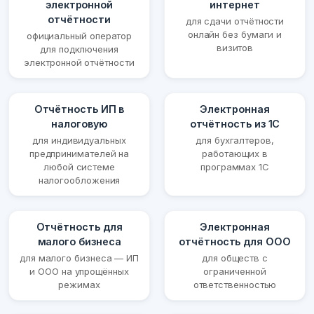
электронной
интернет
отчётности
для сдачи отчётности
онлайн без бумаги и
официальный оператор
визитов
для подключения
электронной отчётности
Отчётность ИП в
Электронная
налоговую
отчётность из 1С
для индивидуальных
для бухгалтеров,
предпринимателей на
работающих в
любой системе
программах 1С
налогообложения
Отчётность для
Электронная
малого бизнеса
отчётность для ООО
для малого бизнеса — ИП
для обществ с
и ООО на упрощённых
ограниченной
режимах
ответственностью