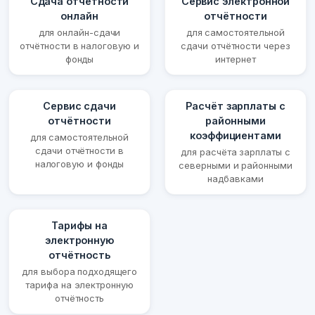
Сдача отчётности
Сервис электронной
онлайн
отчётности
для онлайн-сдачи
для самостоятельной
отчётности в налоговую и
сдачи отчётности через
фонды
интернет
Сервис сдачи
Расчёт зарплаты с
отчётности
районными
коэффициентами
для самостоятельной
сдачи отчётности в
для расчёта зарплаты с
налоговую и фонды
северными и районными
надбавками
Тарифы на
электронную
отчётность
для выбора подходящего
тарифа на электронную
отчётность