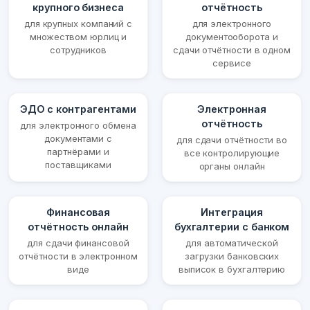
крупного бизнеса
отчётность
для крупных компаний с
для электронного
множеством юрлиц и
документооборота и
сотрудников
сдачи отчётности в одном
сервисе
ЭДО с контрагентами
Электронная
отчётность
для электронного обмена
документами с
для сдачи отчётности во
партнёрами и
все контролирующие
поставщиками
органы онлайн
Финансовая
Интеграция
отчётность онлайн
бухгалтерии с банком
для сдачи финансовой
для автоматической
отчётности в электронном
загрузки банковских
виде
выписок в бухгалтерию