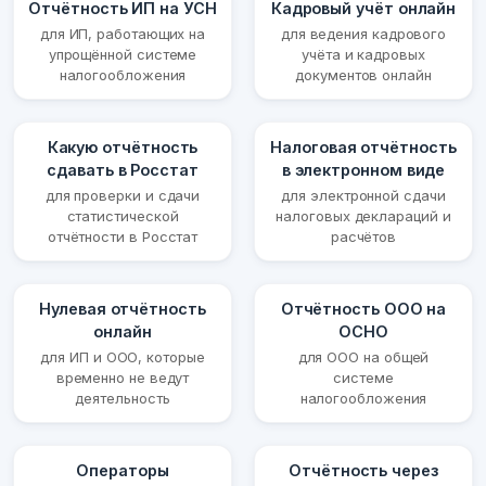
Отчётность ИП на УСН
Кадровый учёт онлайн
для ИП, работающих на
для ведения кадрового
упрощённой системе
учёта и кадровых
налогообложения
документов онлайн
Какую отчётность
Налоговая отчётность
сдавать в Росстат
в электронном виде
для проверки и сдачи
для электронной сдачи
статистической
налоговых деклараций и
отчётности в Росстат
расчётов
Нулевая отчётность
Отчётность ООО на
онлайн
ОСНО
для ИП и ООО, которые
для ООО на общей
временно не ведут
системе
деятельность
налогообложения
Операторы
Отчётность через