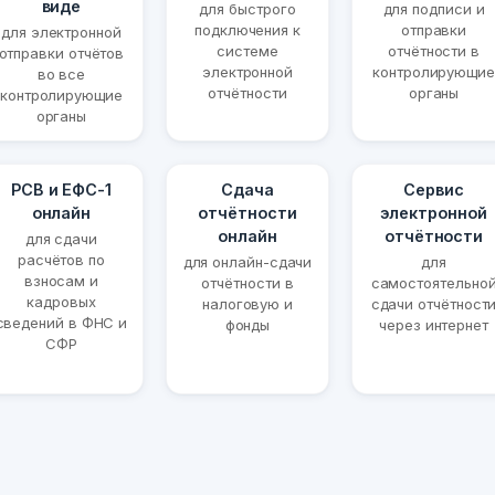
виде
для быстрого
для подписи и
подключения к
отправки
для электронной
системе
отчётности в
отправки отчётов
электронной
контролирующие
во все
отчётности
органы
контролирующие
органы
РСВ и ЕФС-1
Сдача
Сервис
онлайн
отчётности
электронной
онлайн
отчётности
для сдачи
расчётов по
для онлайн-сдачи
для
взносам и
отчётности в
самостоятельно
кадровых
налоговую и
сдачи отчётност
сведений в ФНС и
фонды
через интернет
СФР