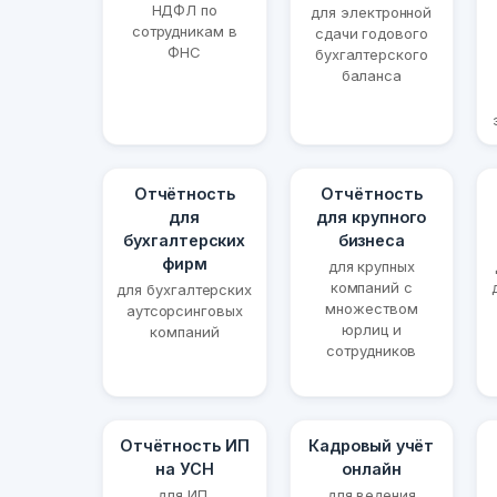
НДФЛ по
для электронной
сотрудникам в
сдачи годового
ФНС
бухгалтерского
баланса
Отчётность
Отчётность
для
для крупного
бухгалтерских
бизнеса
фирм
для крупных
компаний с
для бухгалтерских
множеством
аутсорсинговых
юрлиц и
компаний
сотрудников
Отчётность ИП
Кадровый учёт
на УСН
онлайн
для ИП,
для ведения