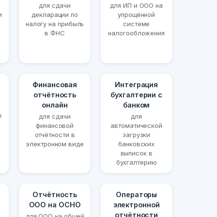
для сдачи
для ИП и ООО на
и
декларации по
упрощённой
налогу на прибыль
системе
в ФНС
налогообложения
Финансовая
Интеграция
отчётность
бухгалтерии с
онлайн
банком
е
для сдачи
для
финансовой
автоматической
отчётности в
загрузки
электронном виде
банковских
выписок в
бухгалтерию
Отчётность
Операторы
ООО на ОСНО
электронной
отчётности
для ООО на общей