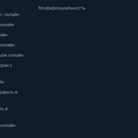
Конфиденциальность
нс онлайн
онлайн
айн
онлайн
ыли онлайн
ерии с
йн
давать в
ть в
 онлайн