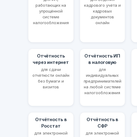
работающих на
кадрового учёта и
упрощённой
кадровых
системе
документов
налогообложения
онлайн
Отчётность
Отчётность ИП
через интернет
в налоговую
для сдачи
для
отчётности онлайн
индивидуальных
без бумаги и
предпринимателей
визитов
на любой системе
налогообложения
Отчётность в
Отчётность в
Росстат
СФР
для электронной
для электронной