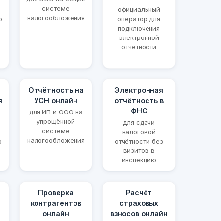
системе
официальный
налогообложения
о
оператор для
подключения
электронной
отчётности
Отчётность на
Электронная
я
УСН онлайн
отчётность в
ФНС
для ИП и ООО на
упрощённой
для сдачи
системе
налоговой
налогообложения
ю
отчётности без
визитов в
инспекцию
Проверка
Расчёт
контрагентов
страховых
онлайн
взносов онлайн