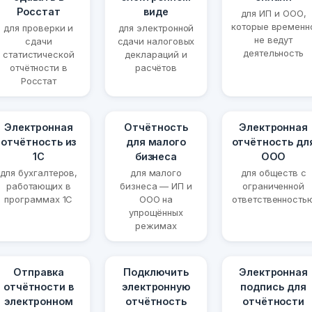
Росстат
виде
для ИП и ООО,
которые временн
для проверки и
для электронной
не ведут
сдачи
сдачи налоговых
деятельность
статистической
деклараций и
отчётности в
расчётов
Росстат
Электронная
Отчётность
Электронная
отчётность из
для малого
отчётность дл
1С
бизнеса
ООО
для бухгалтеров,
для малого
для обществ с
работающих в
бизнеса — ИП и
ограниченной
программах 1С
ООО на
ответственность
упрощённых
режимах
Отправка
Подключить
Электронная
отчётности в
электронную
подпись для
электронном
отчётность
отчётности