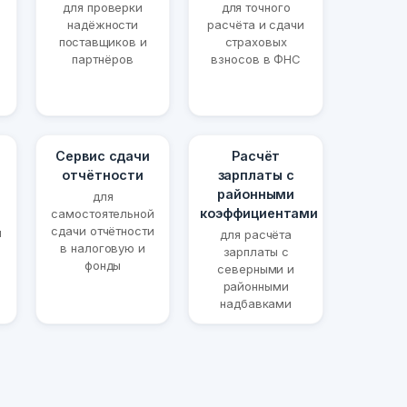
для проверки
для точного
надёжности
расчёта и сдачи
поставщиков и
страховых
партнёров
взносов в ФНС
Сервис сдачи
Расчёт
отчётности
зарплаты с
районными
для
коэффициентами
самостоятельной
сдачи отчётности
й
для расчёта
в налоговую и
и
зарплаты с
фонды
северными и
районными
надбавками