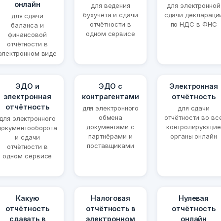
онлайн
для ведения
для электронной
бухучёта и сдачи
сдачи деклараци
для сдачи
отчётности в
по НДС в ФНС
баланса и
одном сервисе
финансовой
отчётности в
электронном виде
ЭДО и
ЭДО с
Электронная
электронная
контрагентами
отчётность
отчётность
для электронного
для сдачи
обмена
отчётности во вс
для электронного
документами с
контролирующие
документооборота
партнёрами и
органы онлайн
и сдачи
поставщиками
отчётности в
одном сервисе
Какую
Налоговая
Нулевая
отчётность
отчётность в
отчётность
сдавать в
электронном
онлайн