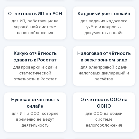
Отчётность ИП на УСН
Кадровый учёт онлайн
для ИП, работающих на
для ведения кадрового
упрощённой системе
учёта и кадровых
налогообложения
документов онлайн
Какую отчётность
Налоговая отчётность
сдавать в Росстат
в электронном виде
для проверки и сдачи
для электронной сдачи
статистической
налоговых деклараций и
отчётности в Росстат
расчётов
Нулевая отчётность
Отчётность ООО на
онлайн
ОСНО
для ИП и ООО, которые
для ООО на общей
временно не ведут
системе
деятельность
налогообложения