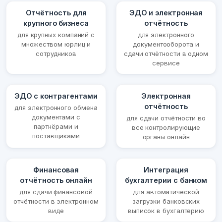
Отчётность для
ЭДО и электронная
крупного бизнеса
отчётность
для крупных компаний с
для электронного
множеством юрлиц и
документооборота и
сотрудников
сдачи отчётности в одном
сервисе
ЭДО с контрагентами
Электронная
отчётность
для электронного обмена
документами с
для сдачи отчётности во
партнёрами и
все контролирующие
поставщиками
органы онлайн
Финансовая
Интеграция
отчётность онлайн
бухгалтерии с банком
для сдачи финансовой
для автоматической
отчётности в электронном
загрузки банковских
виде
выписок в бухгалтерию