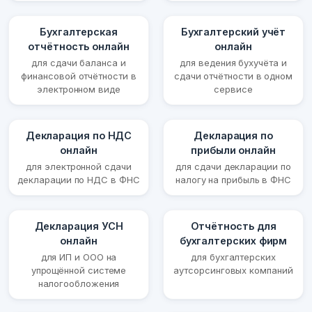
Бухгалтерская
Бухгалтерский учёт
отчётность онлайн
онлайн
для сдачи баланса и
для ведения бухучёта и
финансовой отчётности в
сдачи отчётности в одном
электронном виде
сервисе
Декларация по НДС
Декларация по
онлайн
прибыли онлайн
для электронной сдачи
для сдачи декларации по
декларации по НДС в ФНС
налогу на прибыль в ФНС
Декларация УСН
Отчётность для
онлайн
бухгалтерских фирм
для ИП и ООО на
для бухгалтерских
упрощённой системе
аутсорсинговых компаний
налогообложения