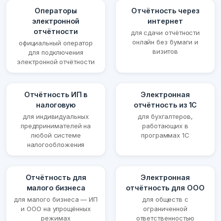
Операторы
Отчётность через
электронной
интернет
отчётности
для сдачи отчётности
онлайн без бумаги и
официальный оператор
визитов
для подключения
электронной отчётности
Отчётность ИП в
Электронная
налоговую
отчётность из 1С
для индивидуальных
для бухгалтеров,
предпринимателей на
работающих в
любой системе
программах 1С
налогообложения
Отчётность для
Электронная
малого бизнеса
отчётность для ООО
для малого бизнеса — ИП
для обществ с
и ООО на упрощённых
ограниченной
режимах
ответственностью