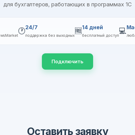
для бухгалтеров, работающих в программах 1С
24/7
14 дней
Ma
🕐
🆓
💻
ewsMarket
поддержка без выходных
бесплатный доступ
люб
Подключить
Оставить заявку