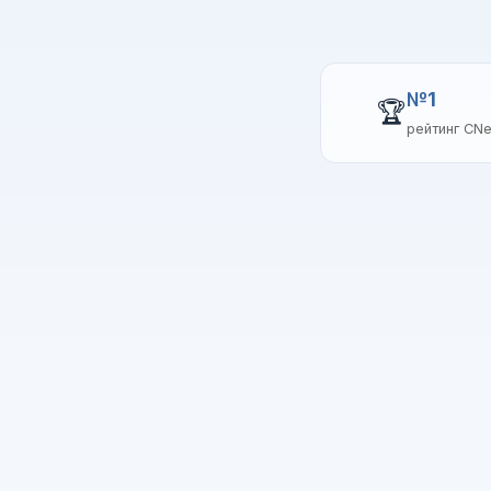
№1
🏆
рейтинг CN