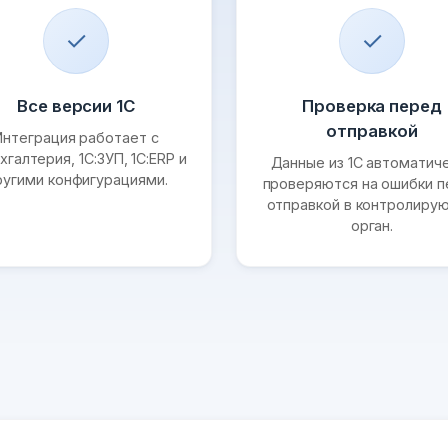
✓
✓
Все версии 1С
Проверка перед
отправкой
Интеграция работает с
хгалтерия, 1С:ЗУП, 1С:ERP и
Данные из 1С автоматич
ругими конфигурациями.
проверяются на ошибки 
отправкой в контролиру
орган.