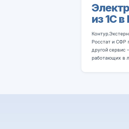
Электр
из 1С 
Контур.Экстерн
Росстат и СФР 
другой сервис 
работающих в л