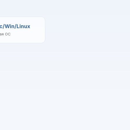
c/Win/Linux
ая ОС