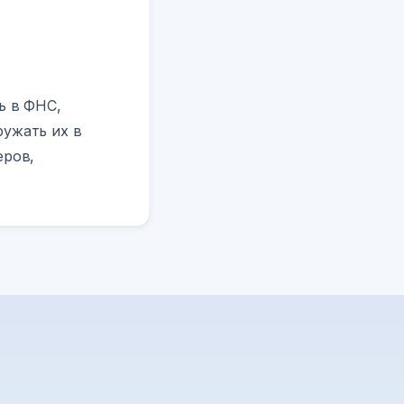
ь в ФНС,
ружать их в
еров,