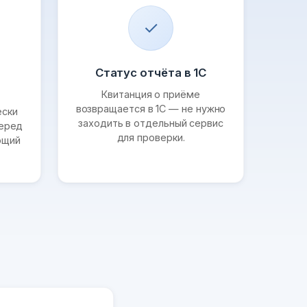
✓
Статус отчёта в 1С
Квитанция о приёме
возвращается в 1С — не нужно
ески
заходить в отдельный сервис
перед
для проверки.
ющий