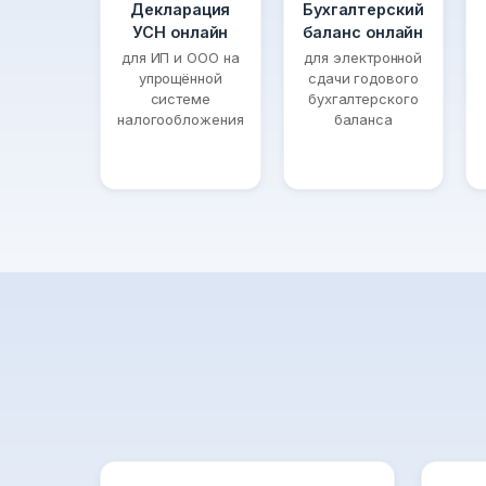
Декларация
Бухгалтерский
УСН онлайн
баланс онлайн
для ИП и ООО на
для электронной
упрощённой
сдачи годового
системе
бухгалтерского
налогообложения
баланса