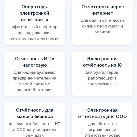
Операторы
Отчётность через
электронной
интернет
отчётности
для сдачи отчётности
онлайн без бумаги и
официальный оператор
визитов
для подключения
электронной отчётности
Отчётность ИП в
Электронная
налоговую
отчётность из 1С
для индивидуальных
для бухгалтеров,
предпринимателей на
работающих в
любой системе
программах 1С
налогообложения
Отчётность для
Электронная
малого бизнеса
отчётность для ООО
для малого бизнеса — ИП
для обществ с
и ООО на упрощённых
ограниченной
режимах
ответственностью