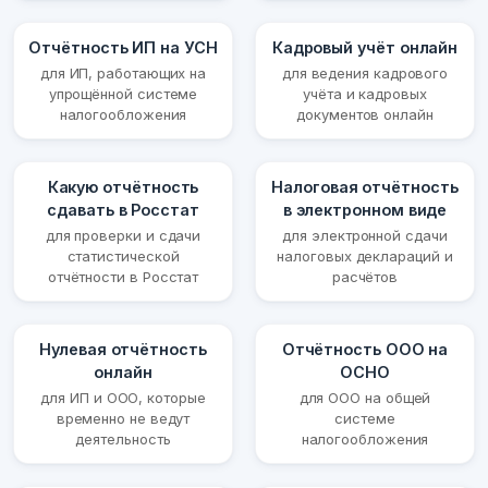
Отчётность ИП на УСН
Кадровый учёт онлайн
для ИП, работающих на
для ведения кадрового
упрощённой системе
учёта и кадровых
налогообложения
документов онлайн
Какую отчётность
Налоговая отчётность
сдавать в Росстат
в электронном виде
для проверки и сдачи
для электронной сдачи
статистической
налоговых деклараций и
отчётности в Росстат
расчётов
Нулевая отчётность
Отчётность ООО на
онлайн
ОСНО
для ИП и ООО, которые
для ООО на общей
временно не ведут
системе
деятельность
налогообложения