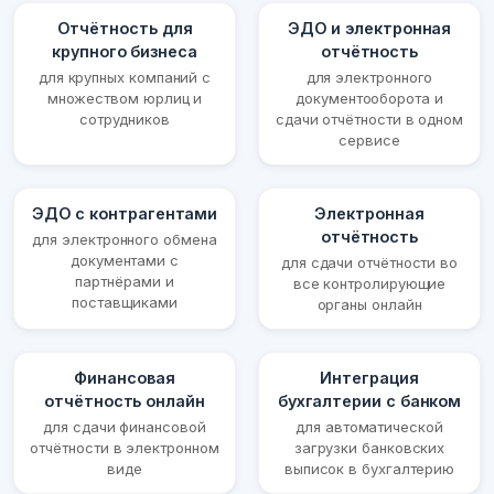
Отчётность для
ЭДО и электронная
крупного бизнеса
отчётность
для крупных компаний с
для электронного
множеством юрлиц и
документооборота и
сотрудников
сдачи отчётности в одном
сервисе
ЭДО с контрагентами
Электронная
отчётность
для электронного обмена
документами с
для сдачи отчётности во
партнёрами и
все контролирующие
поставщиками
органы онлайн
Финансовая
Интеграция
отчётность онлайн
бухгалтерии с банком
для сдачи финансовой
для автоматической
отчётности в электронном
загрузки банковских
виде
выписок в бухгалтерию