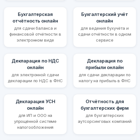
Бухгалтерская
Бухгалтерский учёт
отчётность онлайн
онлайн
для сдачи баланса и
для ведения бухучёта и
финансовой отчётности в
сдачи отчётности в одном
электронном виде
сервисе
Декларация по НДС
Декларация по
онлайн
прибыли онлайн
для электронной сдачи
для сдачи декларации по
декларации по НДС в ФНС
налогу на прибыль в ФНС
Декларация УСН
Отчётность для
онлайн
бухгалтерских фирм
для ИП и ООО на
для бухгалтерских
упрощённой системе
аутсорсинговых компаний
налогообложения