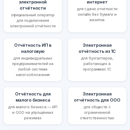
электронной
интернет
отчётности
для сдачи отчётности
онлайн без бумаги и
официальный оператор
визитов
для подключения
электронной отчётности
Отчётность ИП в
Электронная
налоговую
отчётность из 1С
для индивидуальных
для бухгалтеров,
предпринимателей на
работающих в
любой системе
программах 1С
налогообложения
Отчётность для
Электронная
малого бизнеса
отчётность для ООО
для малого бизнеса — ИП
для обществ с
и ООО на упрощённых
ограниченной
режимах
ответственностью