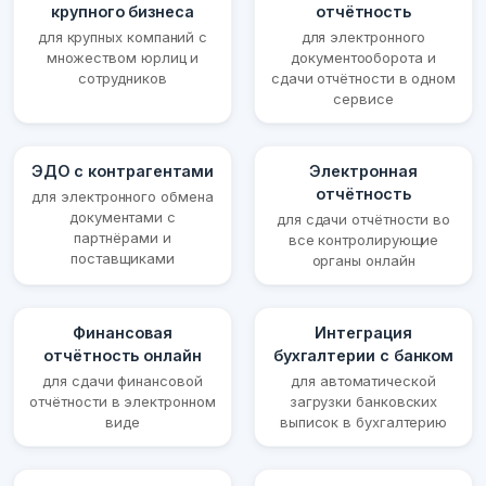
крупного бизнеса
отчётность
для крупных компаний с
для электронного
множеством юрлиц и
документооборота и
сотрудников
сдачи отчётности в одном
сервисе
ЭДО с контрагентами
Электронная
отчётность
для электронного обмена
документами с
для сдачи отчётности во
партнёрами и
все контролирующие
поставщиками
органы онлайн
Финансовая
Интеграция
отчётность онлайн
бухгалтерии с банком
для сдачи финансовой
для автоматической
отчётности в электронном
загрузки банковских
виде
выписок в бухгалтерию