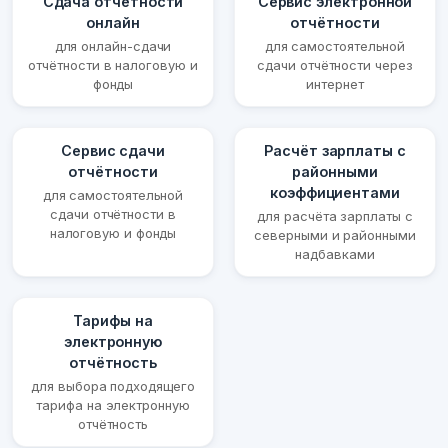
Сдача отчётности
Сервис электронной
онлайн
отчётности
для онлайн-сдачи
для самостоятельной
отчётности в налоговую и
сдачи отчётности через
фонды
интернет
Сервис сдачи
Расчёт зарплаты с
отчётности
районными
коэффициентами
для самостоятельной
сдачи отчётности в
для расчёта зарплаты с
налоговую и фонды
северными и районными
надбавками
Тарифы на
электронную
отчётность
для выбора подходящего
тарифа на электронную
отчётность