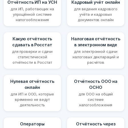
Отчётность ИП на УСН
Кадровый учёт онлайн
для ИП, работающих на
для ведения кадрового
упрощённой системе
учёта и кадровых
налогообложения
документов онлайн
Какую отчётность
Налоговая отчётность
сдавать в Росстат
в электронном виде
для проверки и сдачи
для электронной сдачи
статистической
налоговых деклараций и
отчётности в Росстат
расчётов
Нулевая отчётность
Отчётность ООО на
онлайн
ОСНО
для ИП и ООО, которые
для ООО на общей
временно не ведут
системе
деятельность
налогообложения
Операторы
Отчётность через