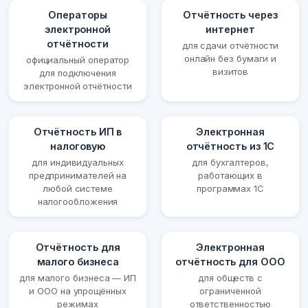
Операторы
Отчётность через
электронной
интернет
отчётности
для сдачи отчётности
онлайн без бумаги и
официальный оператор
визитов
для подключения
электронной отчётности
Отчётность ИП в
Электронная
налоговую
отчётность из 1С
для индивидуальных
для бухгалтеров,
предпринимателей на
работающих в
любой системе
программах 1С
налогообложения
Отчётность для
Электронная
малого бизнеса
отчётность для ООО
для малого бизнеса — ИП
для обществ с
и ООО на упрощённых
ограниченной
режимах
ответственностью