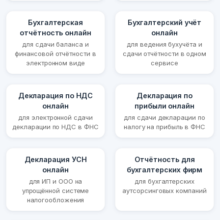
Бухгалтерская
Бухгалтерский учёт
отчётность онлайн
онлайн
для сдачи баланса и
для ведения бухучёта и
финансовой отчётности в
сдачи отчётности в одном
электронном виде
сервисе
Декларация по НДС
Декларация по
онлайн
прибыли онлайн
для электронной сдачи
для сдачи декларации по
декларации по НДС в ФНС
налогу на прибыль в ФНС
Декларация УСН
Отчётность для
онлайн
бухгалтерских фирм
для ИП и ООО на
для бухгалтерских
упрощённой системе
аутсорсинговых компаний
налогообложения