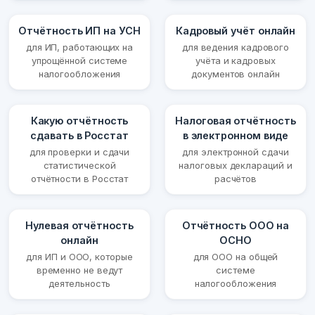
Отчётность ИП на УСН
Кадровый учёт онлайн
для ИП, работающих на
для ведения кадрового
упрощённой системе
учёта и кадровых
налогообложения
документов онлайн
Какую отчётность
Налоговая отчётность
сдавать в Росстат
в электронном виде
для проверки и сдачи
для электронной сдачи
статистической
налоговых деклараций и
отчётности в Росстат
расчётов
Нулевая отчётность
Отчётность ООО на
онлайн
ОСНО
для ИП и ООО, которые
для ООО на общей
временно не ведут
системе
деятельность
налогообложения