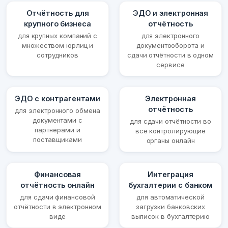
Отчётность для
ЭДО и электронная
крупного бизнеса
отчётность
для крупных компаний с
для электронного
множеством юрлиц и
документооборота и
сотрудников
сдачи отчётности в одном
сервисе
ЭДО с контрагентами
Электронная
отчётность
для электронного обмена
документами с
для сдачи отчётности во
партнёрами и
все контролирующие
поставщиками
органы онлайн
Финансовая
Интеграция
отчётность онлайн
бухгалтерии с банком
для сдачи финансовой
для автоматической
отчётности в электронном
загрузки банковских
виде
выписок в бухгалтерию