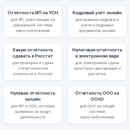
Отчётность ИП на УСН
Кадровый учёт онлайн
для ИП, работающих на
для ведения кадрового
упрощённой системе
учёта и кадровых
налогообложения
документов онлайн
Какую отчётность
Налоговая отчётность
сдавать в Росстат
в электронном виде
для проверки и сдачи
для электронной сдачи
статистической
налоговых деклараций и
отчётности в Росстат
расчётов
Нулевая отчётность
Отчётность ООО на
онлайн
ОСНО
для ИП и ООО, которые
для ООО на общей
временно не ведут
системе
деятельность
налогообложения