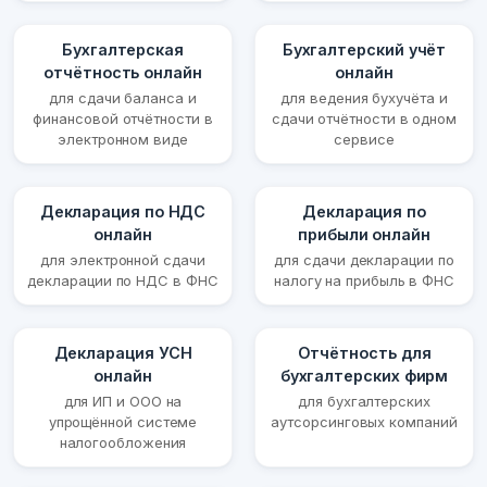
Бухгалтерская
Бухгалтерский учёт
отчётность онлайн
онлайн
для сдачи баланса и
для ведения бухучёта и
финансовой отчётности в
сдачи отчётности в одном
электронном виде
сервисе
Декларация по НДС
Декларация по
онлайн
прибыли онлайн
для электронной сдачи
для сдачи декларации по
декларации по НДС в ФНС
налогу на прибыль в ФНС
Декларация УСН
Отчётность для
онлайн
бухгалтерских фирм
для ИП и ООО на
для бухгалтерских
упрощённой системе
аутсорсинговых компаний
налогообложения