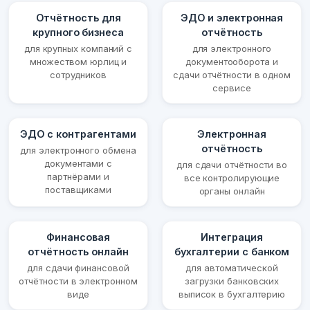
Отчётность для
ЭДО и электронная
крупного бизнеса
отчётность
для крупных компаний с
для электронного
множеством юрлиц и
документооборота и
сотрудников
сдачи отчётности в одном
сервисе
ЭДО с контрагентами
Электронная
отчётность
для электронного обмена
документами с
для сдачи отчётности во
партнёрами и
все контролирующие
поставщиками
органы онлайн
Финансовая
Интеграция
отчётность онлайн
бухгалтерии с банком
для сдачи финансовой
для автоматической
отчётности в электронном
загрузки банковских
виде
выписок в бухгалтерию