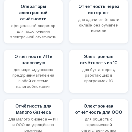
Операторы
Отчётность через
электронной
интернет
отчётности
для сдачи отчётности
онлайн без бумаги и
официальный оператор
визитов
для подключения
электронной отчётности
Отчётность ИП в
Электронная
налоговую
отчётность из 1С
для индивидуальных
для бухгалтеров,
предпринимателей на
работающих в
любой системе
программах 1С
налогообложения
Отчётность для
Электронная
малого бизнеса
отчётность для ООО
для малого бизнеса — ИП
для обществ с
и ООО на упрощённых
ограниченной
режимах
ответственностью