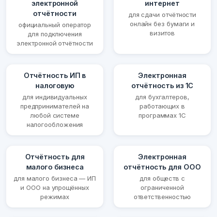
электронной
интернет
отчётности
для сдачи отчётности
онлайн без бумаги и
официальный оператор
визитов
для подключения
электронной отчётности
Отчётность ИП в
Электронная
налоговую
отчётность из 1С
для индивидуальных
для бухгалтеров,
предпринимателей на
работающих в
любой системе
программах 1С
налогообложения
Отчётность для
Электронная
малого бизнеса
отчётность для ООО
для малого бизнеса — ИП
для обществ с
и ООО на упрощённых
ограниченной
режимах
ответственностью