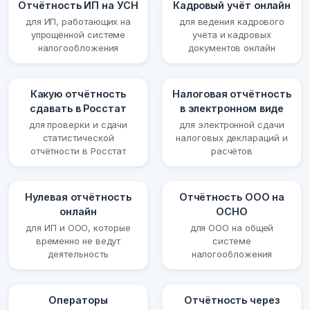
Отчётность ИП на УСН
Кадровый учёт онлайн
для ИП, работающих на
для ведения кадрового
упрощённой системе
учёта и кадровых
налогообложения
документов онлайн
Какую отчётность
Налоговая отчётность
сдавать в Росстат
в электронном виде
для проверки и сдачи
для электронной сдачи
статистической
налоговых деклараций и
отчётности в Росстат
расчётов
Нулевая отчётность
Отчётность ООО на
онлайн
ОСНО
для ИП и ООО, которые
для ООО на общей
временно не ведут
системе
деятельность
налогообложения
Операторы
Отчётность через