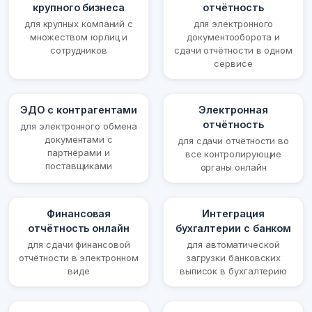
крупного бизнеса
отчётность
для крупных компаний с
для электронного
множеством юрлиц и
документооборота и
сотрудников
сдачи отчётности в одном
сервисе
ЭДО с контрагентами
Электронная
отчётность
для электронного обмена
документами с
для сдачи отчётности во
партнёрами и
все контролирующие
поставщиками
органы онлайн
Финансовая
Интеграция
отчётность онлайн
бухгалтерии с банком
для сдачи финансовой
для автоматической
отчётности в электронном
загрузки банковских
виде
выписок в бухгалтерию