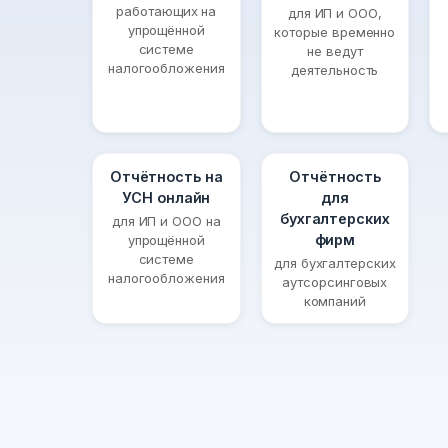
работающих на
для ИП и ООО,
упрощённой
которые временно
системе
не ведут
налогообложения
деятельность
Отчётность на
Отчётность
УСН онлайн
для
бухгалтерских
для ИП и ООО на
фирм
упрощённой
системе
для бухгалтерских
налогообложения
аутсорсинговых
компаний