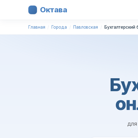
Октава
Главная
Города
Павловская
Бухгалтерский 
Бу
он
для