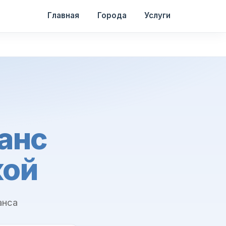
Главная
Города
Услуги
анс
кой
анса