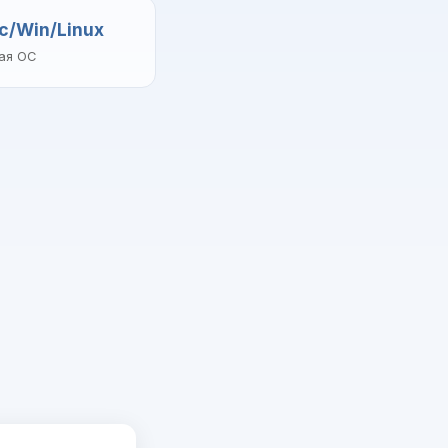
c/Win/Linux
ая ОС