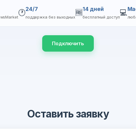
24/7
14 дней
Ma
🕐
🆓
💻
ewsMarket
поддержка без выходных
бесплатный доступ
люб
Подключить
Оставить заявку