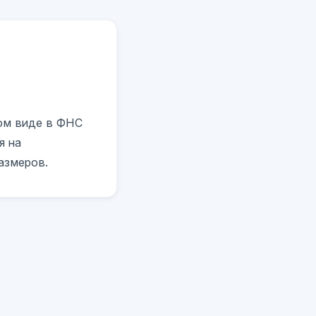
ном виде в ФНС
я на
азмеров.