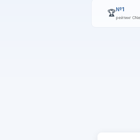
№1
🏆
рейтинг CN