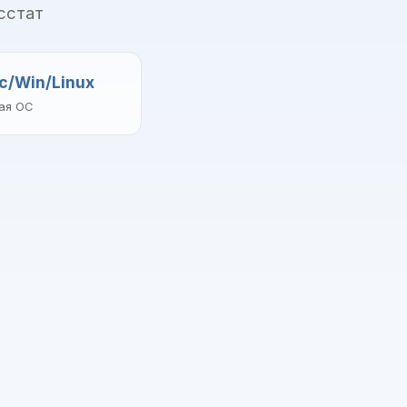
сстат
c/Win/Linux
ая ОС