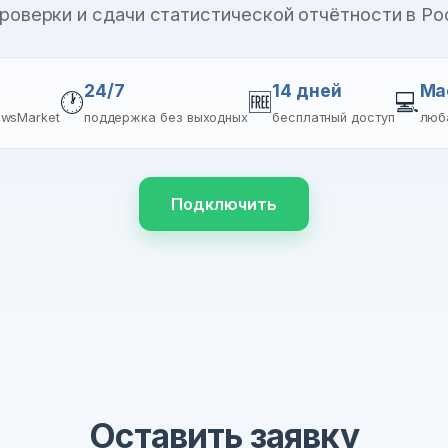
проверки и сдачи статистической отчётности в Ро
24/7
14 дней
Ma
🕐
🆓
💻
ewsMarket
поддержка без выходных
бесплатный доступ
люб
Подключить
Оставить заявку