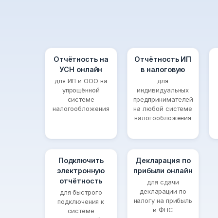
Отчётность на
Отчётность ИП
УСН онлайн
в налоговую
для ИП и ООО на
для
упрощённой
индивидуальных
системе
предпринимателей
налогообложения
на любой системе
налогообложения
Подключить
Декларация по
электронную
прибыли онлайн
отчётность
для сдачи
декларации по
для быстрого
налогу на прибыль
подключения к
в ФНС
системе