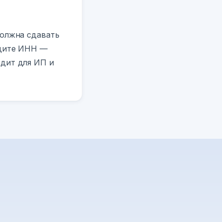
должна сдавать
едите ИНН —
одит для ИП и