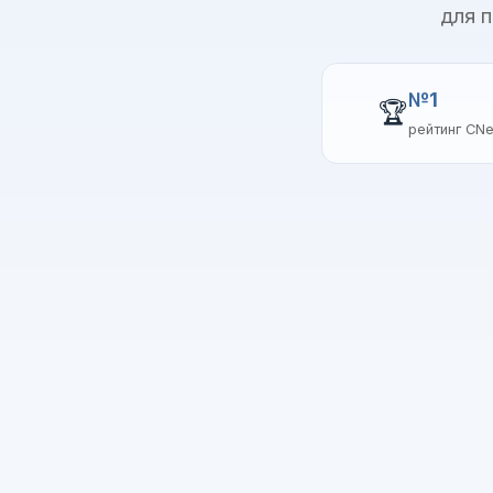
для 
№1
🏆
рейтинг CN