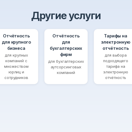
Другие услуги
Отчётность
Отчётность
Тарифы на
для крупного
для
электронную
бизнеса
бухгалтерских
отчётность
фирм
для крупных
для выбора
компаний с
подходящего
для бухгалтерских
множеством
тарифа на
аутсорсинговых
юрлиц и
электронную
компаний
сотрудников
отчётность