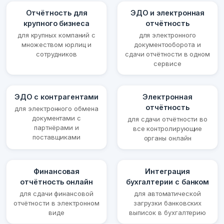
Отчётность для
ЭДО и электронная
крупного бизнеса
отчётность
для крупных компаний с
для электронного
множеством юрлиц и
документооборота и
сотрудников
сдачи отчётности в одном
сервисе
ЭДО с контрагентами
Электронная
отчётность
для электронного обмена
документами с
для сдачи отчётности во
партнёрами и
все контролирующие
поставщиками
органы онлайн
Финансовая
Интеграция
отчётность онлайн
бухгалтерии с банком
для сдачи финансовой
для автоматической
отчётности в электронном
загрузки банковских
виде
выписок в бухгалтерию