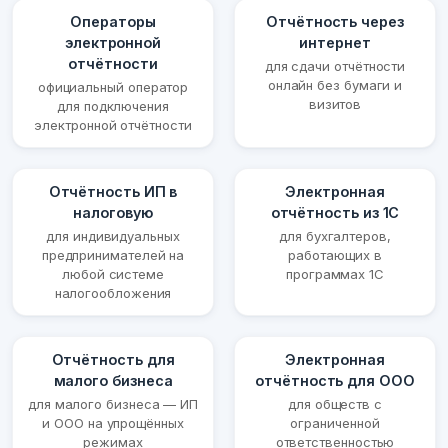
Операторы
Отчётность через
электронной
интернет
отчётности
для сдачи отчётности
онлайн без бумаги и
официальный оператор
визитов
для подключения
электронной отчётности
Отчётность ИП в
Электронная
налоговую
отчётность из 1С
для индивидуальных
для бухгалтеров,
предпринимателей на
работающих в
любой системе
программах 1С
налогообложения
Отчётность для
Электронная
малого бизнеса
отчётность для ООО
для малого бизнеса — ИП
для обществ с
и ООО на упрощённых
ограниченной
режимах
ответственностью