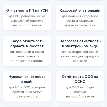
Отчётность ИП на УСН
Кадровый учёт онлайн
для ИП, работающих на
для ведения кадрового
упрощённой системе
учёта и кадровых
налогообложения
документов онлайн
Какую отчётность
Налоговая отчётность
сдавать в Росстат
в электронном виде
для проверки и сдачи
для электронной сдачи
статистической
налоговых деклараций и
отчётности в Росстат
расчётов
Нулевая отчётность
Отчётность ООО на
онлайн
ОСНО
для ИП и ООО, которые
для ООО на общей
временно не ведут
системе
деятельность
налогообложения