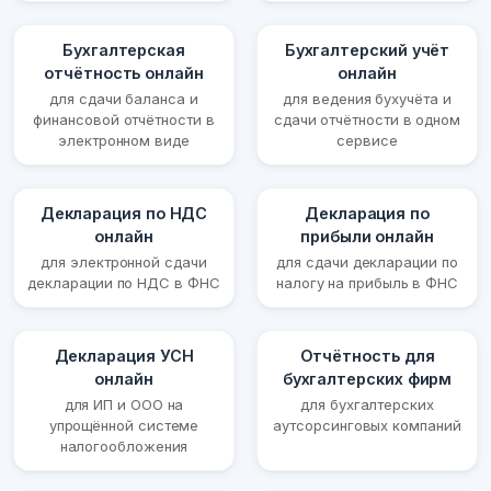
Бухгалтерская
Бухгалтерский учёт
отчётность онлайн
онлайн
для сдачи баланса и
для ведения бухучёта и
финансовой отчётности в
сдачи отчётности в одном
электронном виде
сервисе
Декларация по НДС
Декларация по
онлайн
прибыли онлайн
для электронной сдачи
для сдачи декларации по
декларации по НДС в ФНС
налогу на прибыль в ФНС
Декларация УСН
Отчётность для
онлайн
бухгалтерских фирм
для ИП и ООО на
для бухгалтерских
упрощённой системе
аутсорсинговых компаний
налогообложения