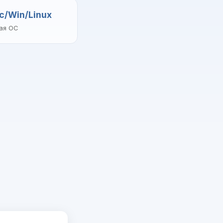
c/Win/Linux
ая ОС