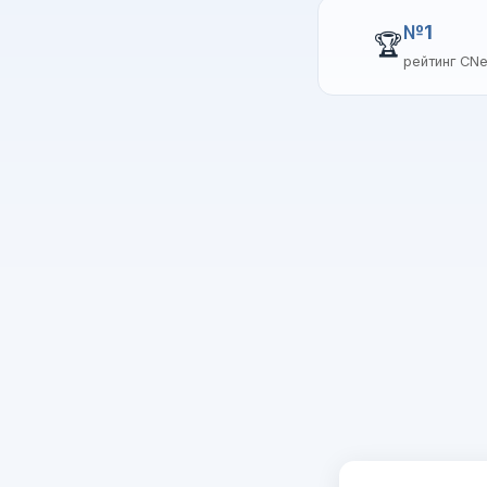
№1
🏆
рейтинг CN