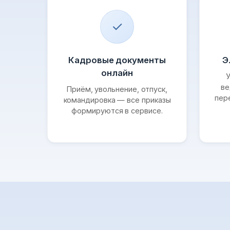
✓
Кадровые документы
Э
онлайн
У
ве
Приём, увольнение, отпуск,
пер
командировка — все приказы
формируются в сервисе.