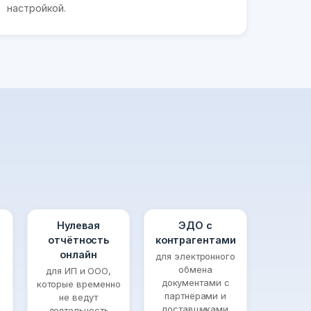
настройкой.
Нулевая
ЭДО с
отчётность
контрагентами
онлайн
для электронного
обмена
для ИП и ООО,
документами с
которые временно
партнёрами и
не ведут
поставщиками
деятельность