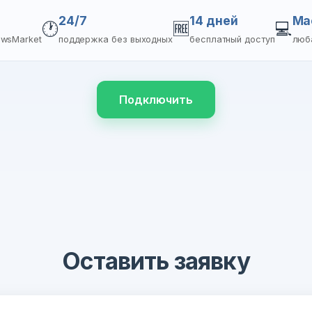
24/7
14 дней
Ma
🕐
🆓
💻
ewsMarket
поддержка без выходных
бесплатный доступ
люб
Подключить
Оставить заявку