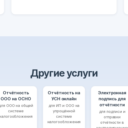
Другие услуги
Отчётность
Отчётность на
Электронная
ООО на ОСНО
УСН онлайн
подпись для
отчётности
для ООО на общей
для ИП и ООО на
системе
упрощённой
для подписи и
налогообложения
системе
отправки
налогообложения
отчётности в
контролирующие