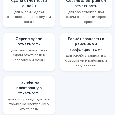
Сдача отчётности
Сервис электронной
онлайн
отчётности
для онлайн-сдачи
для самостоятельной
отчётности в налоговую и
сдачи отчётности через
фонды
интернет
Сервис сдачи
Расчёт зарплаты с
отчётности
районными
коэффициентами
для самостоятельной
сдачи отчётности в
для расчёта зарплаты с
налоговую и фонды
северными и районными
надбавками
Тарифы на
электронную
отчётность
для выбора подходящего
тарифа на электронную
отчётность