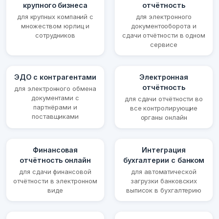
крупного бизнеса
отчётность
для крупных компаний с
для электронного
множеством юрлиц и
документооборота и
сотрудников
сдачи отчётности в одном
сервисе
ЭДО с контрагентами
Электронная
отчётность
для электронного обмена
документами с
для сдачи отчётности во
партнёрами и
все контролирующие
поставщиками
органы онлайн
Финансовая
Интеграция
отчётность онлайн
бухгалтерии с банком
для сдачи финансовой
для автоматической
отчётности в электронном
загрузки банковских
виде
выписок в бухгалтерию