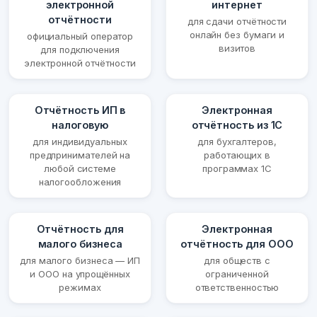
электронной
интернет
отчётности
для сдачи отчётности
онлайн без бумаги и
официальный оператор
визитов
для подключения
электронной отчётности
Отчётность ИП в
Электронная
налоговую
отчётность из 1С
для индивидуальных
для бухгалтеров,
предпринимателей на
работающих в
любой системе
программах 1С
налогообложения
Отчётность для
Электронная
малого бизнеса
отчётность для ООО
для малого бизнеса — ИП
для обществ с
и ООО на упрощённых
ограниченной
режимах
ответственностью