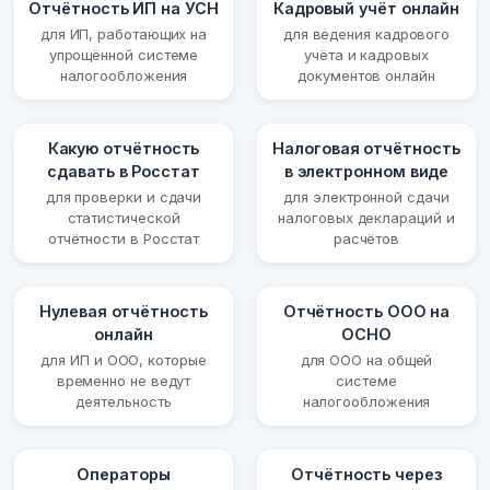
Отчётность ИП на УСН
Кадровый учёт онлайн
для ИП, работающих на
для ведения кадрового
упрощённой системе
учёта и кадровых
налогообложения
документов онлайн
Какую отчётность
Налоговая отчётность
сдавать в Росстат
в электронном виде
для проверки и сдачи
для электронной сдачи
статистической
налоговых деклараций и
отчётности в Росстат
расчётов
Нулевая отчётность
Отчётность ООО на
онлайн
ОСНО
для ИП и ООО, которые
для ООО на общей
временно не ведут
системе
деятельность
налогообложения
Операторы
Отчётность через