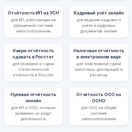
Отчётность ИП на УСН
Кадровый учёт онлайн
для ИП, работающих на
для ведения кадрового
упрощённой системе
учёта и кадровых
налогообложения
документов онлайн
Какую отчётность
Налоговая отчётность
сдавать в Росстат
в электронном виде
для проверки и сдачи
для электронной сдачи
статистической
налоговых деклараций и
отчётности в Росстат
расчётов
Нулевая отчётность
Отчётность ООО на
онлайн
ОСНО
для ИП и ООО, которые
для ООО на общей
временно не ведут
системе
деятельность
налогообложения