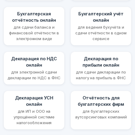
Бухгалтерская
Бухгалтерский учёт
отчётность онлайн
онлайн
для сдачи баланса и
для ведения бухучёта и
финансовой отчётности в
сдачи отчётности в одном
электронном виде
сервисе
Декларация по НДС
Декларация по
онлайн
прибыли онлайн
для электронной сдачи
для сдачи декларации по
декларации по НДС в ФНС
налогу на прибыль в ФНС
Декларация УСН
Отчётность для
онлайн
бухгалтерских фирм
для ИП и ООО на
для бухгалтерских
упрощённой системе
аутсорсинговых компаний
налогообложения