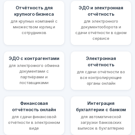
Отчётность для
ЭДО и электронная
крупного бизнеса
отчётность
для крупных компаний с
для электронного
множеством юрлиц и
документооборота и
сотрудников
сдачи отчётности в одном
сервисе
ЭДО с контрагентами
Электронная
отчётность
для электронного обмена
документами с
для сдачи отчётности во
партнёрами и
все контролирующие
поставщиками
органы онлайн
Финансовая
Интеграция
отчётность онлайн
бухгалтерии с банком
для сдачи финансовой
для автоматической
отчётности в электронном
загрузки банковских
виде
выписок в бухгалтерию