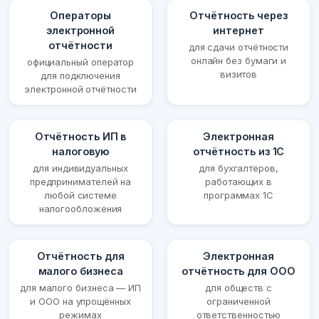
Операторы
Отчётность через
электронной
интернет
отчётности
для сдачи отчётности
онлайн без бумаги и
официальный оператор
визитов
для подключения
электронной отчётности
Отчётность ИП в
Электронная
налоговую
отчётность из 1С
для индивидуальных
для бухгалтеров,
предпринимателей на
работающих в
любой системе
программах 1С
налогообложения
Отчётность для
Электронная
малого бизнеса
отчётность для ООО
для малого бизнеса — ИП
для обществ с
и ООО на упрощённых
ограниченной
режимах
ответственностью