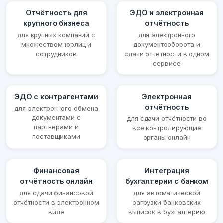
Отчётность для
ЭДО и электронная
крупного бизнеса
отчётность
для крупных компаний с
для электронного
множеством юрлиц и
документооборота и
сотрудников
сдачи отчётности в одном
сервисе
ЭДО с контрагентами
Электронная
отчётность
для электронного обмена
документами с
для сдачи отчётности во
партнёрами и
все контролирующие
поставщиками
органы онлайн
Финансовая
Интеграция
отчётность онлайн
бухгалтерии с банком
для сдачи финансовой
для автоматической
отчётности в электронном
загрузки банковских
виде
выписок в бухгалтерию