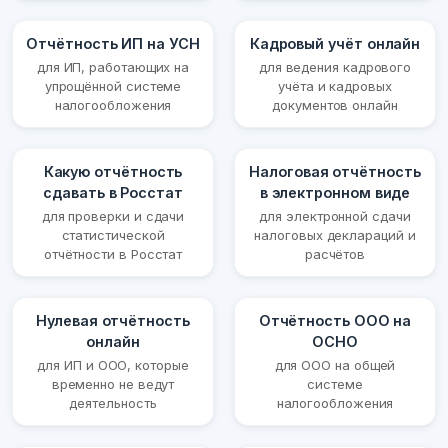
Отчётность ИП на УСН
Кадровый учёт онлайн
для ИП, работающих на
для ведения кадрового
упрощённой системе
учёта и кадровых
налогообложения
документов онлайн
Какую отчётность
Налоговая отчётность
сдавать в Росстат
в электронном виде
для проверки и сдачи
для электронной сдачи
статистической
налоговых деклараций и
отчётности в Росстат
расчётов
Нулевая отчётность
Отчётность ООО на
онлайн
ОСНО
для ИП и ООО, которые
для ООО на общей
временно не ведут
системе
деятельность
налогообложения