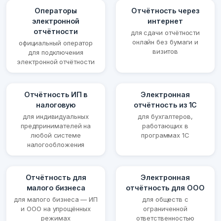
Операторы
Отчётность через
электронной
интернет
отчётности
для сдачи отчётности
онлайн без бумаги и
официальный оператор
визитов
для подключения
электронной отчётности
Отчётность ИП в
Электронная
налоговую
отчётность из 1С
для индивидуальных
для бухгалтеров,
предпринимателей на
работающих в
любой системе
программах 1С
налогообложения
Отчётность для
Электронная
малого бизнеса
отчётность для ООО
для малого бизнеса — ИП
для обществ с
и ООО на упрощённых
ограниченной
режимах
ответственностью