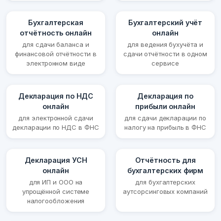
Бухгалтерская
Бухгалтерский учёт
отчётность онлайн
онлайн
для сдачи баланса и
для ведения бухучёта и
финансовой отчётности в
сдачи отчётности в одном
электронном виде
сервисе
Декларация по НДС
Декларация по
онлайн
прибыли онлайн
для электронной сдачи
для сдачи декларации по
декларации по НДС в ФНС
налогу на прибыль в ФНС
Декларация УСН
Отчётность для
онлайн
бухгалтерских фирм
для ИП и ООО на
для бухгалтерских
упрощённой системе
аутсорсинговых компаний
налогообложения