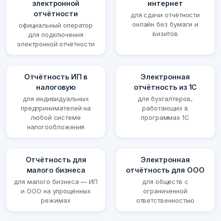
электронной
интернет
отчётности
для сдачи отчётности
онлайн без бумаги и
официальный оператор
визитов
для подключения
электронной отчётности
Отчётность ИП в
Электронная
налоговую
отчётность из 1С
для индивидуальных
для бухгалтеров,
предпринимателей на
работающих в
любой системе
программах 1С
налогообложения
Отчётность для
Электронная
малого бизнеса
отчётность для ООО
для малого бизнеса — ИП
для обществ с
и ООО на упрощённых
ограниченной
режимах
ответственностью