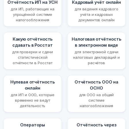
Отчётность ИП на УСН
Кадровый учёт онлайн
для ИП, работающих на
для ведения кадрового
упрощённой системе
учёта и кадровых
налогообложения
документов онлайн
Какую отчётность
Налоговая отчётность
сдавать в Росстат
в электронном виде
для проверки и сдачи
для электронной сдачи
статистической
налоговых деклараций и
отчётности в Росстат
расчётов
Нулевая отчётность
Отчётность ООО на
онлайн
ОСНО
для ИП и ООО, которые
для ООО на общей
временно не ведут
системе
деятельность
налогообложения
Операторы
Отчётность через