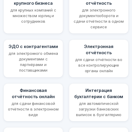
крупного бизнеса
отчётность
для крупных компаний с
для электронного
множеством юрлиц и
документооборота и
сотрудников
сдачи отчётности в одном
сервисе
ЭДО с контрагентами
Электронная
отчётность
для электронного обмена
документами с
для сдачи отчётности во
партнёрами и
все контролирующие
поставщиками
органы онлайн
Финансовая
Интеграция
отчётность онлайн
бухгалтерии с банком
для сдачи финансовой
для автоматической
отчётности в электронном
загрузки банковских
виде
выписок в бухгалтерию