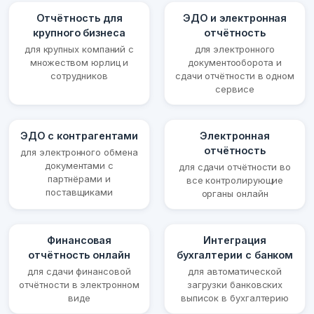
Отчётность для
ЭДО и электронная
крупного бизнеса
отчётность
для крупных компаний с
для электронного
множеством юрлиц и
документооборота и
сотрудников
сдачи отчётности в одном
сервисе
ЭДО с контрагентами
Электронная
отчётность
для электронного обмена
документами с
для сдачи отчётности во
партнёрами и
все контролирующие
поставщиками
органы онлайн
Финансовая
Интеграция
отчётность онлайн
бухгалтерии с банком
для сдачи финансовой
для автоматической
отчётности в электронном
загрузки банковских
виде
выписок в бухгалтерию