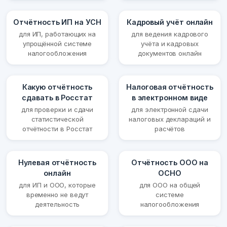
Отчётность ИП на УСН
Кадровый учёт онлайн
для ИП, работающих на
для ведения кадрового
упрощённой системе
учёта и кадровых
налогообложения
документов онлайн
Какую отчётность
Налоговая отчётность
сдавать в Росстат
в электронном виде
для проверки и сдачи
для электронной сдачи
статистической
налоговых деклараций и
отчётности в Росстат
расчётов
Нулевая отчётность
Отчётность ООО на
онлайн
ОСНО
для ИП и ООО, которые
для ООО на общей
временно не ведут
системе
деятельность
налогообложения