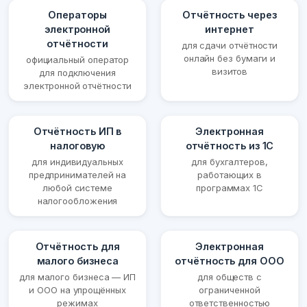
Операторы
Отчётность через
электронной
интернет
отчётности
для сдачи отчётности
онлайн без бумаги и
официальный оператор
визитов
для подключения
электронной отчётности
Отчётность ИП в
Электронная
налоговую
отчётность из 1С
для индивидуальных
для бухгалтеров,
предпринимателей на
работающих в
любой системе
программах 1С
налогообложения
Отчётность для
Электронная
малого бизнеса
отчётность для ООО
для малого бизнеса — ИП
для обществ с
и ООО на упрощённых
ограниченной
режимах
ответственностью