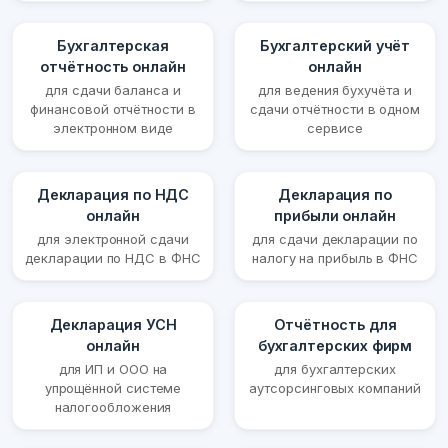
Бухгалтерская
Бухгалтерский учёт
отчётность онлайн
онлайн
для сдачи баланса и
для ведения бухучёта и
финансовой отчётности в
сдачи отчётности в одном
электронном виде
сервисе
Декларация по НДС
Декларация по
онлайн
прибыли онлайн
для электронной сдачи
для сдачи декларации по
декларации по НДС в ФНС
налогу на прибыль в ФНС
Декларация УСН
Отчётность для
онлайн
бухгалтерских фирм
для ИП и ООО на
для бухгалтерских
упрощённой системе
аутсорсинговых компаний
налогообложения