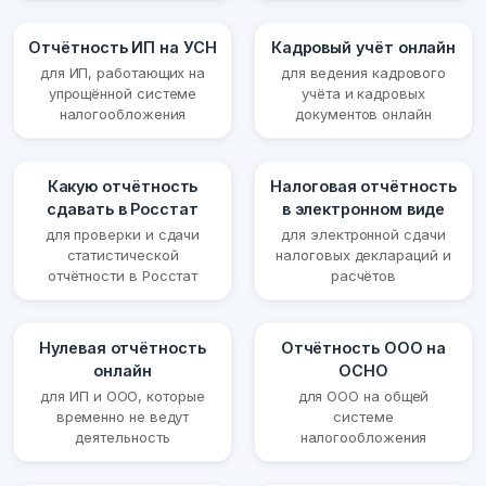
Отчётность ИП на УСН
Кадровый учёт онлайн
для ИП, работающих на
для ведения кадрового
упрощённой системе
учёта и кадровых
налогообложения
документов онлайн
Какую отчётность
Налоговая отчётность
сдавать в Росстат
в электронном виде
для проверки и сдачи
для электронной сдачи
статистической
налоговых деклараций и
отчётности в Росстат
расчётов
Нулевая отчётность
Отчётность ООО на
онлайн
ОСНО
для ИП и ООО, которые
для ООО на общей
временно не ведут
системе
деятельность
налогообложения