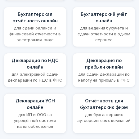
Бухгалтерская
Бухгалтерский учёт
отчётность онлайн
онлайн
для сдачи баланса и
для ведения бухучёта и
финансовой отчётности в
сдачи отчётности в одном
электронном виде
сервисе
Декларация по НДС
Декларация по
онлайн
прибыли онлайн
для электронной сдачи
для сдачи декларации по
декларации по НДС в ФНС
налогу на прибыль в ФНС
Декларация УСН
Отчётность для
онлайн
бухгалтерских фирм
для ИП и ООО на
для бухгалтерских
упрощённой системе
аутсорсинговых компаний
налогообложения