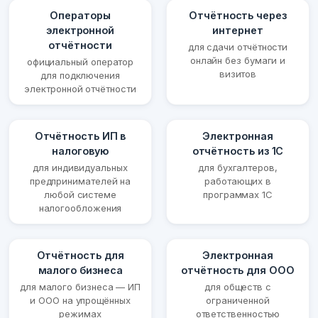
Операторы
Отчётность через
электронной
интернет
отчётности
для сдачи отчётности
онлайн без бумаги и
официальный оператор
визитов
для подключения
электронной отчётности
Отчётность ИП в
Электронная
налоговую
отчётность из 1С
для индивидуальных
для бухгалтеров,
предпринимателей на
работающих в
любой системе
программах 1С
налогообложения
Отчётность для
Электронная
малого бизнеса
отчётность для ООО
для малого бизнеса — ИП
для обществ с
и ООО на упрощённых
ограниченной
режимах
ответственностью