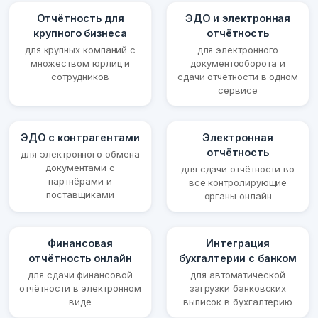
Отчётность для
ЭДО и электронная
крупного бизнеса
отчётность
для крупных компаний с
для электронного
множеством юрлиц и
документооборота и
сотрудников
сдачи отчётности в одном
сервисе
ЭДО с контрагентами
Электронная
отчётность
для электронного обмена
документами с
для сдачи отчётности во
партнёрами и
все контролирующие
поставщиками
органы онлайн
Финансовая
Интеграция
отчётность онлайн
бухгалтерии с банком
для сдачи финансовой
для автоматической
отчётности в электронном
загрузки банковских
виде
выписок в бухгалтерию