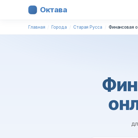
Октава
Главная
Города
Старая Русса
Финансовая о
Фин
онл
дл