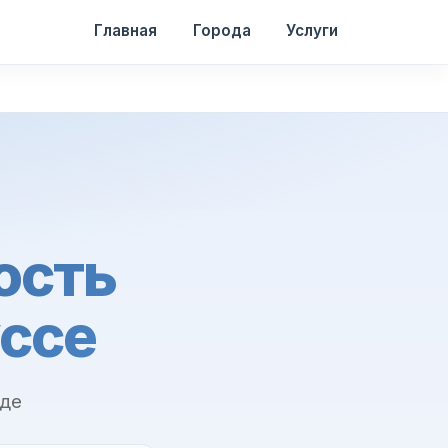
Главная
Города
Услуги
ость
уссе
иде