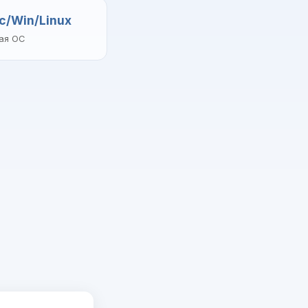
c/Win/Linux
ая ОС