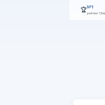
№1
🏆
рейтинг CN