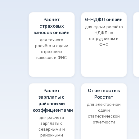
Расчёт
6-НДФЛ онлайн
страховых
для сдачи расчёта
взносов онлайн
НДФЛ по
сотрудникам в
для точного
ФНС
расчёта и сдачи
страховых
взносов в ФНС
Расчёт
Отчётность в
зарплаты с
Росстат
районными
для электронной
коэффициентами
сдачи
статистической
для расчёта
отчётности
зарплаты с
северными и
районными