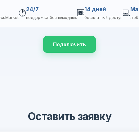
24/7
14 дней
Ma
🕐
🆓
💻
ewsMarket
поддержка без выходных
бесплатный доступ
люб
Подключить
Оставить заявку